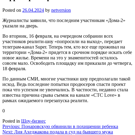
Posted on
26.04.2024
by
netversion
Журналисты заявили, что последним участникам «Дома-2»
указали на дверь.
Во вторник, 16 февраля, на очередном собрании всех
участников реалити-шоу «попросили на выход», передает
телеграм-канал Super. Теперь тем, кто все еще проживал на
территории «Дома-2» придется в срочном порядке искать себе
новое жилье. Времени на это у знаменитостей осталось
совсем мало. Освободить площадку им приказали до четверга,
18 февраля.
По данным СМИ, многие участники шоу предполагали такой
исход. Ведь последние попытки продюсеров спасти проект
пока что успехом не увенчались. В частности, недавно стала
известна причина срыва съемок на канале «СТС Love» в
рамках ожидаемого перезапуска реалити.
0
Posted in
Шоу-бизнес
Навигация
Previous:
Понаровскую обвинили в похищении ребенка
Next:
Лия Ахеджакова подала в суд на бывшего мужа