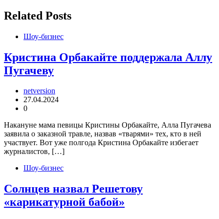
по
записям
Related Posts
Шоу-бизнес
Кристина Орбакайте поддержала Аллу
Пугачеву
netversion
27.04.2024
0
Накануне мама певицы Кристины Орбакайте, Алла Пугачева
заявила о заказной травле, назвав «тварями» тех, кто в ней
участвует. Вот уже полгода Кристина Орбакайте избегает
журналистов, […]
Шоу-бизнес
Солнцев назвал Решетову
«карикатурной бабой»