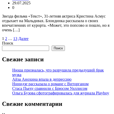
29.07.2025
0
Звезда фильма «Текст», 31-летняя актриса Кристина Асмус
отдыхает на Мальдивах. Блондинка рассказала о своих
впечатлениях от курорта. «Может, это попсово и пошло, но я
очень […]
Пагинация
1
2
…
13
Далее
Поиск
записей
Поиск
Свежие записи
Нюша призналась, что разрушила предыдущий брак
мужа
Айза Анохина впала в депрессию
Нинидзе рассказала о романе с Виторганом
Стаса Пьеху сравнили с Брюсом Уиллисом
Ольга Бузова сфотографировалась для журнала Playboy
Свежие комментарии