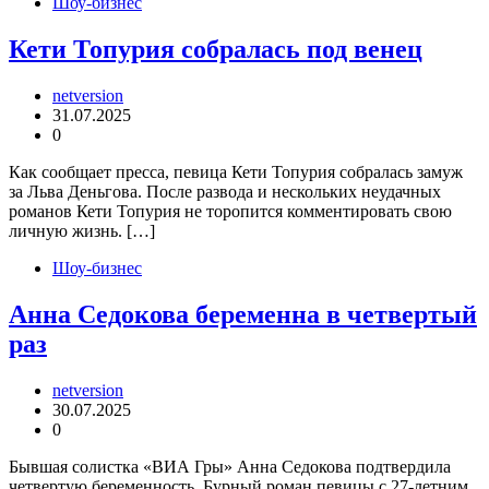
Шоу-бизнес
Кети Топурия собралась под венец
netversion
31.07.2025
0
Как сообщает пресса, певица Кети Топурия собралась замуж
за Льва Деньгова. После развода и нескольких неудачных
романов Кети Топурия не торопится комментировать свою
личную жизнь. […]
Шоу-бизнес
Анна Седокова беременна в четвертый
раз
netversion
30.07.2025
0
Бывшая солистка «ВИА Гры» Анна Седокова подтвердила
четвертую беременность. Бурный роман певицы с 27-летним