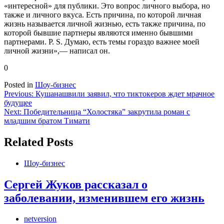
«интересной» для публики. Это вопрос личного выбора, но
также и личного вкуса. Есть причина, по которой личная
жизнь называется личной жизнью, есть также причина, по
которой бывшие партнеры являются именно бывшими
партнерами. P. S. Думаю, есть темы гораздо важнее моей
личной жизни»,— написал он.
0
Posted in
Шоу-бизнес
Навигация
Previous:
Кушанашвили заявил, что тиктокеров ждет мрачное
будущее
по
Next:
Победительница “Холостяка” закрутила роман с
записям
младшим братом Тимати
Related Posts
Шоу-бизнес
Сергей Жуков рассказал о
заболевании, изменившем его жизнь
netversion