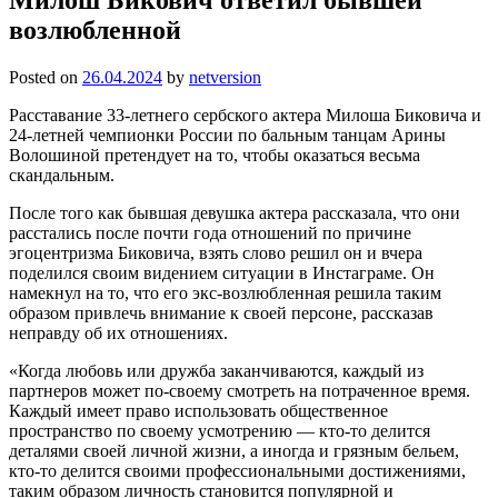
возлюбленной
Posted on
26.04.2024
by
netversion
Расставание 33-летнего сербского актера Милоша Биковича и
24-летней чемпионки России по бальным танцам Арины
Волошиной претендует на то, чтобы оказаться весьма
скандальным.
После того как бывшая девушка актера рассказала, что они
расстались после почти года отношений по причине
эгоцентризма Биковича, взять слово решил он и вчера
поделился своим видением ситуации в Инстаграме. Он
намекнул на то, что его экс-возлюбленная решила таким
образом привлечь внимание к своей персоне, рассказав
неправду об их отношениях.
«Когда любовь или дружба заканчиваются, каждый из
партнеров может по-своему смотреть на потраченное время.
Каждый имеет право использовать общественное
пространство по своему усмотрению — кто-то делится
деталями своей личной жизни, а иногда и грязным бельем,
кто-то делится своими профессиональными достижениями,
таким образом личность становится популярной и