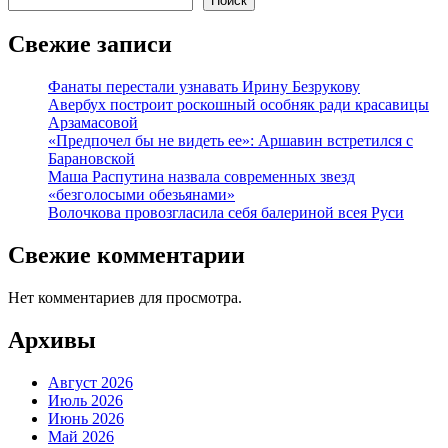
Поиск
Свежие записи
Фанаты перестали узнавать Ирину Безрукову
Авербух построит роскошный особняк ради красавицы
Арзамасовой
«Предпочел бы не видеть ее»: Аршавин встретился с
Барановской
Маша Распутина назвала современных звезд
«безголосыми обезьянами»
Волочкова провозгласила себя балериной всея Руси
Свежие комментарии
Нет комментариев для просмотра.
Архивы
Август 2026
Июль 2026
Июнь 2026
Май 2026