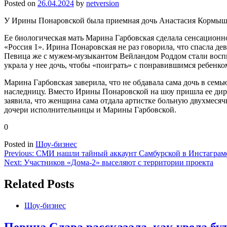
Posted on
26.04.2024
by
netversion
У Ирины Понаровской была приемная дочь Анастасия Кормыш
Ее биологическая мать Марина Гарбовская сделала сенсацион
«Россия 1». Ирина Понаровская не раз говорила, что спасла д
Певица же с мужем-музыкантом Вейландом Роддом стали воспи
украла у нее дочь, чтобы «поиграть» с понравившимся ребенко
Марина Гарбовская заверила, что не обдавала сама дочь в семь
наследницу. Вместо Ирины Понаровской на шоу пришла ее дир
заявила, что женщина сама отдала артистке больную двухмес
дочери исполнительницы и Марины Гарбовской.
0
Posted in
Шоу-бизнес
Навигация
Previous:
СМИ нашли тайный аккаунт Самбурской в Инстаграм
Next:
Участников «Дома-2» выселяют с территории проекта
по
записям
Related Posts
Шоу-бизнес
Певица Слава рассказала, как увела бу