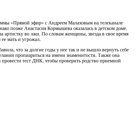
раммы «Прямой эфир» с Андреем Малаховым на телеканале
днако позже Анастасия Кормышева оказалась в детском доме.
артистку во лжи. По словам женщины, звезда в свое время
ее мать и угрожал.
авила, что за долгие годы у нее так и не вышло вернуть себе
лании пропиариться на имени знаменитости. Также она
а провести тест ДНК, чтобы проверить родство приемной