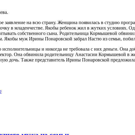
ева.
ное заявление на всю страну. Женщина появилась в студию прог
евочку в младенчестве. Якобы ребенок жил в жутких условиях. О
тывать собственного сына. Родительница Кормышевой обвинила 
м. Якобы муж Ирины Понаровской забрал Настю из семьи, побил 
ю исполнительницы и никогда не требовала с них деньги. Она доб
ектор. Она обвинила родительницу Анастасии Кормышевой в же
ячную дочь. Также представитель Ирины Понаровской предложил
е
дущего мужа из семьи