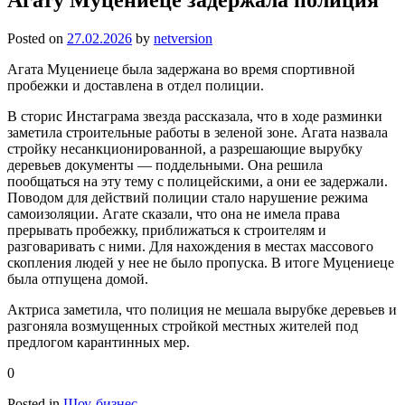
Posted on
27.02.2026
by
netversion
Агата Муцениеце была задержана во время спортивной
пробежки и доставлена в отдел полиции.
В сторис Инстаграма звезда рассказала, что в ходе разминки
заметила строительные работы в зеленой зоне. Агата назвала
стройку несанкционированной, а разрешающие вырубку
деревьев документы — поддельными. Она решила
пообщаться на эту тему с полицейскими, а они ее задержали.
Поводом для действий полиции стало нарушение режима
самоизоляции. Агате сказали, что она не имела права
прерывать пробежку, приближаться к строителям и
разговаривать с ними. Для нахождения в местах массового
скопления людей у нее не было пропуска. В итоге Муцениеце
была отпущена домой.
Актриса заметила, что полиция не мешала вырубке деревьев и
разгоняла возмущенных стройкой местных жителей под
предлогом карантинных мер.
0
Posted in
Шоу-бизнес