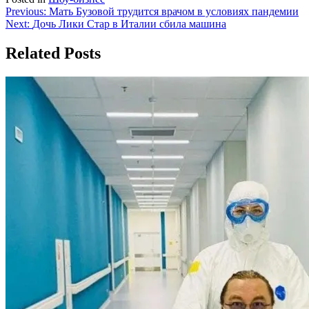
Навигация
Previous:
Мать Бузовой трудится врачом в условиях пандемии
Next:
Дочь Лики Стар в Италии сбила машина
по
записям
Related Posts