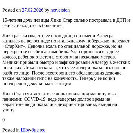
Posted on
27.02.2026
by
netversion
15-летняя дочь певицы Лики Стар сильно пострадала в ДТП и
сейчас находится в больнице.
Лика рассказала, что ее наследница по имени Аллегра
каталась на велосипеде по итальянскому побережью, передает
«СтарХит». Девочка ехала по специальной дорожке, но на
перекрестке ее сбил автомобиль. Удар пришелся в заднее
колесо, ребенок отлетел в сторону на несколько метров.
Медики прибыли быстро и зафиксировали Аллегру в жестких
носилках. Лика рассказала, что у ее дочери оказалось сильно
разбито лицо. После всестороннего обследования девочке
также наложили гипс на конечность. Теперь у ее койки
поочередно дежурят мать с отцом.
Лика Стар считает, что ее дочь попала под машину из-за
пандемии COVID-19, ведь запертые долгое время на
карантине люди оказались дезориентированы, выйдя на
улицу.
0
Posted in
Шоу-бизнес