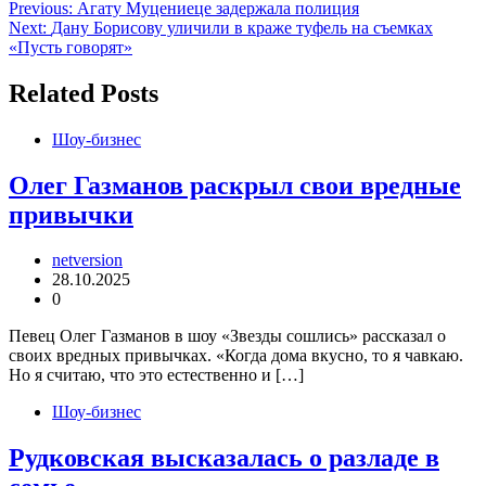
Навигация
Previous:
Агату Муцениеце задержала полиция
Next:
Дану Борисову уличили в краже туфель на съемках
по
«Пусть говорят»
записям
Related Posts
Шоу-бизнес
Олег Газманов раскрыл свои вредные
привычки
netversion
28.10.2025
0
Певец Олег Газманов в шоу «Звезды сошлись» рассказал о
своих вредных привычках. «Когда дома вкусно, то я чавкаю.
Но я считаю, что это естественно и […]
Шоу-бизнес
Рудковская высказалась о разладе в