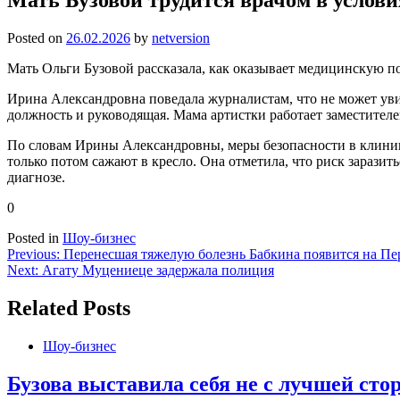
Posted on
26.02.2026
by
netversion
Мать Ольги Бузовой рассказала, как оказывает медицинскую п
Ирина Александровна поведала журналистам, что не может увид
должность и руководящая. Мама артистки работает заместителе
По словам Ирины Александровны, меры безопасности в клиник
только потом сажают в кресло. Она отметила, что риск заразит
диагнозе.
0
Posted in
Шоу-бизнес
Навигация
Previous:
Перенесшая тяжелую болезнь Бабкина появится на Пе
Next:
Агату Муцениеце задержала полиция
по
записям
Related Posts
Шоу-бизнес
Бузова выставила себя не с лучшей ст