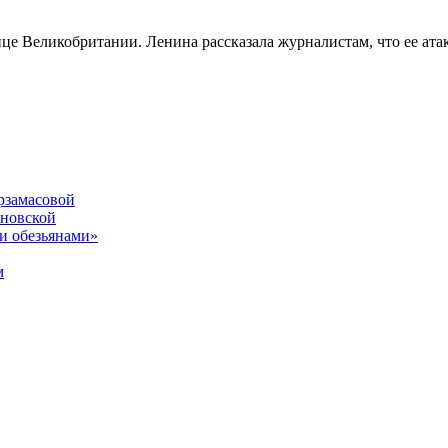
це Великобритании. Ленина рассказала журналистам, что ее ат
рзамасовой
ановской
и обезьянами»
м