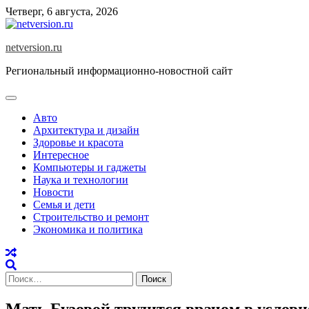
Skip
Четверг, 6 августа, 2026
to
content
netversion.ru
Региональный информационно-новостной сайт
Авто
Архитектура и дизайн
Здоровье и красота
Интересное
Компьютеры и гаджеты
Наука и технологии
Новости
Семья и дети
Строительство и ремонт
Экономика и политика
Найти:
Мать Бузовой трудится врачом в услов