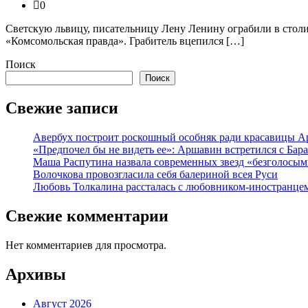
0
Светскую львицу, писательницу Лену Ленину ограбили в столи
«Комсомольская правда». Грабитель вцепился […]
Поиск
Поиск
Свежие записи
Авербух построит роскошный особняк ради красавицы А
«Предпочел бы не видеть ее»: Аршавин встретился с Бар
Маша Распутина назвала современных звезд «безголосым
Волочкова провозгласила себя балериной всея Руси
Любовь Толкалина рассталась с любовником-иностранце
Свежие комментарии
Нет комментариев для просмотра.
Архивы
Август 2026