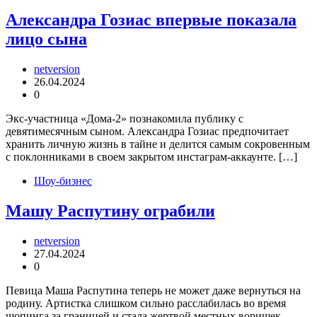
Александра Гозиас впервые показала
лицо сына
netversion
26.04.2024
0
Экс-участница «Дома-2» познакомила публику с
девятимесячным сыном. Александра Гозиас предпочитает
хранить личную жизнь в тайне и делится самым сокровенным
с поклонниками в своем закрытом инстаграм-аккаунте. […]
Шоу-бизнес
Машу Распутину ограбили
netversion
27.04.2024
0
Певица Маша Распутина теперь не может даже вернуться на
родину. Артистка слишком сильно расслабилась во время
шопинга за границей и стала жертвой местных воришек.