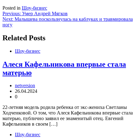
Posted in
Шоу-бизнес
Навигация
Previous:
Умер Андрей Мягков
Next:
Малышева поскользнулась на каблуках и травмировала
по
ногу
записям
Related Posts
Шоу-бизнес
Алеся Кафельникова впервые стала
матерью
netversion
26.04.2024
0
22-летняя модель родила ребенка от экс-жениха Светланы
Ходченковой. О том, что Алеся Кафельникова впервые стала
матерью, публично заявил ее знаменитый отец. Евгений
Кафельников в своем […]
Шоу-бизнес