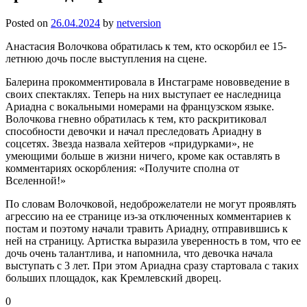
Posted on
26.04.2024
by
netversion
Анастасия Волочкова обратилась к тем, кто оскорбил ее 15-
летнюю дочь после выступления на сцене.
Балерина прокомментировала в Инстаграме нововведение в
своих спектаклях. Теперь на них выступает ее наследница
Ариадна с вокальными номерами на французском языке.
Волочкова гневно обратилась к тем, кто раскритиковал
способности девочки и начал преследовать Ариадну в
соцсетях. Звезда назвала хейтеров «придурками», не
умеющими больше в жизни ничего, кроме как оставлять в
комментариях оскорбления: «Получите сполна от
Вселенной!»
По словам Волочковой, недоброжелатели не могут проявлять
агрессию на ее странице из-за отключенных комментариев к
постам и поэтому начали травить Ариадну, отправившись к
ней на страницу. Артистка выразила уверенность в том, что ее
дочь очень талантлива, и напомнила, что девочка начала
выступать с 3 лет. При этом Ариадна сразу стартовала с таких
больших площадок, как Кремлевский дворец.
0