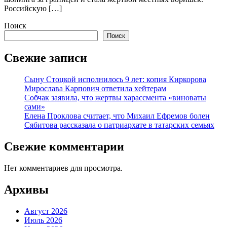
Российскую […]
Поиск
Поиск
Свежие записи
Сыну Стоцкой исполнилось 9 лет: копия Киркорова
Мирослава Карпович ответила хейтерам
Собчак заявила, что жертвы харассмента «виноваты
сами»
Елена Проклова считает, что Михаил Ефремов болен
Сябитова рассказала о патриархате в татарских семьях
Свежие комментарии
Нет комментариев для просмотра.
Архивы
Август 2026
Июль 2026