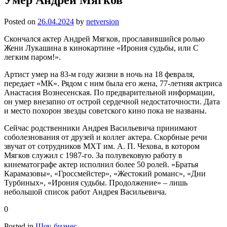
Posted on
26.04.2024
by
netversion
Скончался актер Андрей Мягков, прославившийся ролью
Жени Лукашина в кинокартине «Ирония судьбы, или С
легким паром!».
Артист умер на 83-м году жизни в ночь на 18 февраля,
передает «МК». Рядом с ним была его жена, 77-летняя актриса
Анастасия Вознесенская. По предварительной информации,
он умер внезапно от острой сердечной недостаточности. Дата
и место похорон звезды советского кино пока не названы.
Сейчас родственники Андрея Васильевича принимают
соболезнования от друзей и коллег актера. Скорбные речи
звучат от сотрудников МХТ им. А. П. Чехова, в котором
Мягков служил с 1987-го. За полувековую работу в
кинематографе актер исполнил более 50 ролей. «Братья
Карамазовы», «Гроссмейстер», «Жестокий романс», «Дни
Турбиных», «Ирония судьбы. Продолжение» – лишь
небольшой список работ Андрея Васильевича.
0
Posted in
Шоу-бизнес