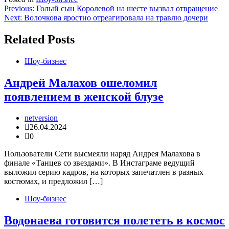
Навигация
Previous:
Голый сын Королевой на шесте вызвал отвращение
Next:
Волочкова яростно отреагировала на травлю дочери
по
записям
Related Posts
Шоу-бизнес
Андрей Малахов ошеломил
появлением в женской блузе
netversion
26.04.2024
0
Пользователи Сети высмеяли наряд Андрея Малахова в
финале «Танцев со звездами». В Инстаграме ведущий
выложил серию кадров, на которых запечатлен в разных
костюмах, и предложил […]
Шоу-бизнес
Водонаева готовится полететь в космос