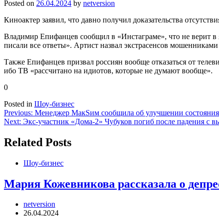
Posted on
26.04.2024
by
netversion
Киноактер заявил, что давно получил доказательства отсутст
Владимир Епифанцев сообщил в «Инстаграме», что не верит в 
писали все ответы». Артист назвал экстрасенсов мошенниками 
Также Епифанцев призвал россиян вообще отказаться от телеви
ибо ТВ «рассчитано на идиотов, которые не думают вообще».
0
Posted in
Шоу-бизнес
Навигация
Previous:
Менеджер МакSим сообщила об улучшении состояни
Next:
Экс-участник «Дома-2» Чубуков погиб после падения с в
по
записям
Related Posts
Шоу-бизнес
Мария Кожевникова рассказала о депре
netversion
26.04.2024