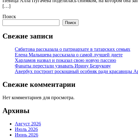
Певица Алла Пугачева поделилась снимком, на котором она зап
[…]
Поиск
Поиск
Свежие записи
Сябитова рассказала о патриархате в татарских семьях
Елена Малышева рассказала о самой лучшей диете
Харламов назвал и показал свою новую пассию
Фанаты перестали узнавать Ирину Безрукову
Авербух построит роскошный особняк ради красавицы А
Свежие комментарии
Нет комментариев для просмотра.
Архивы
Август 2026
Июль 2026
Июнь 2026