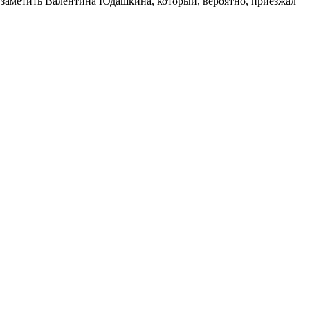
о заметить Валентина Юдашкина, который, вероятно, приезжал