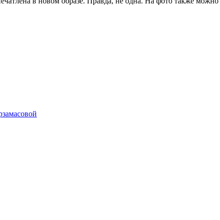
ечатлена в новом образе. Правда, не одна. На фото также можн
рзамасовой