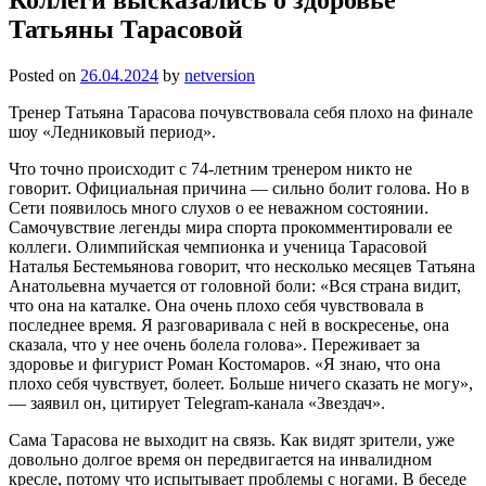
Татьяны Тарасовой
Posted on
26.04.2024
by
netversion
Тренер Татьяна Тарасова почувствовала себя плохо на финале
шоу «Ледниковый период».
Что точно происходит с 74-летним тренером никто не
говорит. Официальная причина — сильно болит голова. Но в
Сети появилось много слухов о ее неважном состоянии.
Самочувствие легенды мира спорта прокомментировали ее
коллеги. Олимпийская чемпионка и ученица Тарасовой
Наталья Бестемьянова говорит, что несколько месяцев Татьяна
Анатольевна мучается от головной боли: «Вся страна видит,
что она на каталке. Она очень плохо себя чувствовала в
последнее время. Я разговаривала с ней в воскресенье, она
сказала, что у нее очень болела голова». Переживает за
здоровье и фигурист Роман Костомаров. «Я знаю, что она
плохо себя чувствует, болеет. Больше ничего сказать не могу»,
— заявил он, цитирует Telegram-канала «Звездач».
Сама Тарасова не выходит на связь. Как видят зрители, уже
довольно долгое время он передвигается на инвалидном
кресле, потому что испытывает проблемы с ногами. В беседе