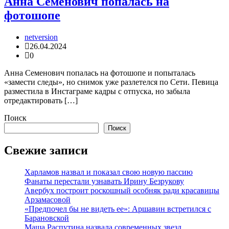
Анна Семенович попалась на
фотошопе
netversion
26.04.2024
0
Анна Семенович попалась на фотошопе и попыталась
«замести следы», но снимок уже разлетелся по Сети. Певица
разместила в Инстаграме кадры с отпуска, но забыла
отредактировать […]
Поиск
Поиск
Свежие записи
Харламов назвал и показал свою новую пассию
Фанаты перестали узнавать Ирину Безрукову
Авербух построит роскошный особняк ради красавицы
Арзамасовой
«Предпочел бы не видеть ее»: Аршавин встретился с
Барановской
Маша Распутина назвала современных звезд