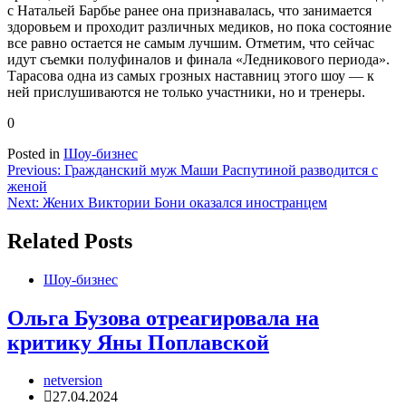
с Натальей Барбье ранее она признавалась, что занимается
здоровьем и проходит различных медиков, но пока состояние
все равно остается не самым лучшим. Отметим, что сейчас
идут съемки полуфиналов и финала «Ледникового периода».
Тарасова одна из самых грозных наставниц этого шоу — к
ней прислушиваются не только участники, но и тренеры.
0
Posted in
Шоу-бизнес
Навигация
Previous:
Гражданский муж Маши Распутиной разводится с
женой
по
Next:
Жених Виктории Бони оказался иностранцем
записям
Related Posts
Шоу-бизнес
Ольга Бузова отреагировала на
критику Яны Поплавской
netversion
27.04.2024