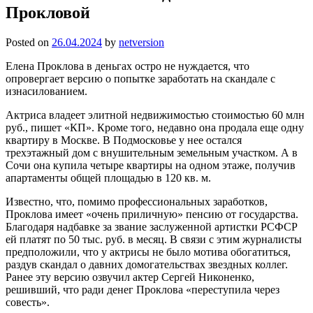
Прокловой
Posted on
26.04.2024
by
netversion
Елена Проклова в деньгах остро не нуждается, что
опровергает версию о попытке заработать на скандале с
изнасилованием.
Актриса владеет элитной недвижимостью стоимостью 60 млн
руб., пишет «КП». Кроме того, недавно она продала еще одну
квартиру в Москве. В Подмосковье у нее остался
трехэтажный дом с внушительным земельным участком. А в
Сочи она купила четыре квартиры на одном этаже, получив
апартаменты общей площадью в 120 кв. м.
Известно, что, помимо профессиональных заработков,
Проклова имеет «очень приличную» пенсию от государства.
Благодаря надбавке за звание заслуженной артистки РСФСР
ей платят по 50 тыс. руб. в месяц. В связи с этим журналисты
предположили, что у актрисы не было мотива обогатиться,
раздув скандал о давних домогательствах звездных коллег.
Ранее эту версию озвучил актер Сергей Никоненко,
решивший, что ради денег Проклова «переступила через
совесть».