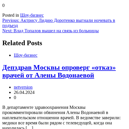
0
Posted in
Шоу-бизнес
Навигация
Previous:
Актрису Лидию Доротенко выгнали ночевать в
подъезд
по
Next:
Влад Топалов вышел на связь из больницы
записям
Related Posts
Шоу-бизнес
Депздрав Москвы опроверг «отказ»
врачей от Алены Водонаевой
netversion
26.04.2024
0
В департаменте здравоохранения Москвы
прокомментировали обвинения Алены Водонаевой в
наплевательском отношении врачей. В ведомстве заверили:
медики все время были рядом с телеведущей, когда она
находилась […]