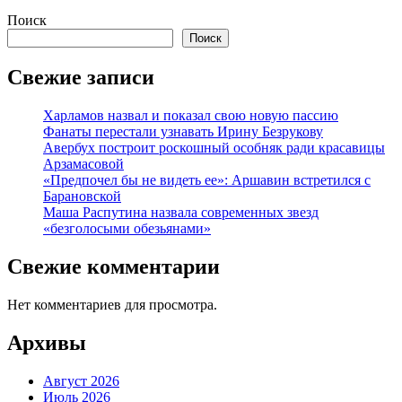
Поиск
Поиск
Свежие записи
Харламов назвал и показал свою новую пассию
Фанаты перестали узнавать Ирину Безрукову
Авербух построит роскошный особняк ради красавицы
Арзамасовой
«Предпочел бы не видеть ее»: Аршавин встретился с
Барановской
Маша Распутина назвала современных звезд
«безголосыми обезьянами»
Свежие комментарии
Нет комментариев для просмотра.
Архивы
Август 2026
Июль 2026