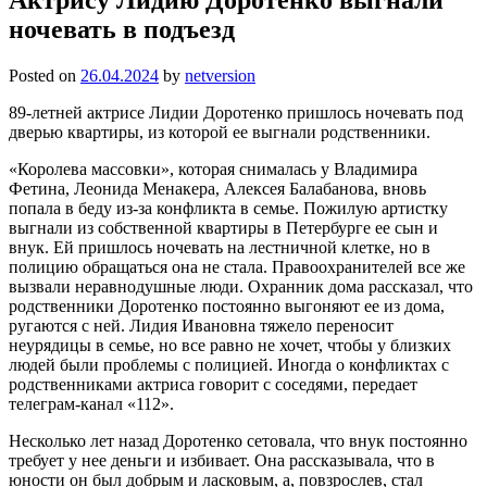
ночевать в подъезд
Posted on
26.04.2024
by
netversion
89-летней актрисе Лидии Доротенко пришлось ночевать под
дверью квартиры, из которой ее выгнали родственники.
«Королева массовки», которая снималась у Владимира
Фетина, Леонида Менакера, Алексея Балабанова, вновь
попала в беду из-за конфликта в семье. Пожилую артистку
выгнали из собственной квартиры в Петербурге ее сын и
внук. Ей пришлось ночевать на лестничной клетке, но в
полицию обращаться она не стала. Правоохранителей все же
вызвали неравнодушные люди. Охранник дома рассказал, что
родственники Доротенко постоянно выгоняют ее из дома,
ругаются с ней. Лидия Ивановна тяжело переносит
неурядицы в семье, но все равно не хочет, чтобы у близких
людей были проблемы с полицией. Иногда о конфликтах с
родственниками актриса говорит с соседями, передает
телеграм-канал «112».
Несколько лет назад Доротенко сетовала, что внук постоянно
требует у нее деньги и избивает. Она рассказывала, что в
юности он был добрым и ласковым, а, повзрослев, стал