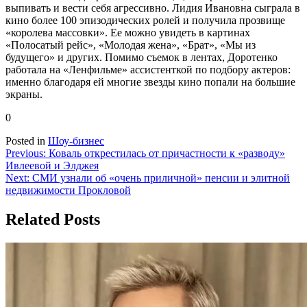
выпивать и вести себя агрессивно. Лидия Ивановна сыграла в
кино более 100 эпизодических ролей и получила прозвище
«королева массовки». Ее можно увидеть в картинах
«Полосатый рейс», «Молодая жена», «Брат», «Мы из
будущего» и других. Помимо съемок в лентах, Доротенко
работала на «Ленфильме» ассистенткой по подбору актеров:
именно благодаря ей многие звезды кино попали на большие
экраны.
0
Posted in
Шоу-бизнес
Навигация
Previous:
Коваль открестилась от причастности к «разводу»
Ивлеевой и Элджея
по
Next:
СМИ узнали об «очень приличной» пенсии и элитной
записям
недвижимости Прокловой
Related Posts