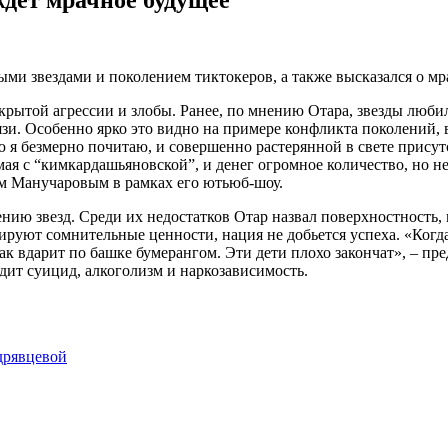
 звездами и поколением тиктокеров, а также высказался о мр
крытой агрессии и злобы. Ранее, по мнению Отара, звезды любил
зи. Особенно ярко это видно на примере конфликта поколений, 
я безмерно почитаю, и совершенно растерянной в свете присутс
мая с “кимкардашьяновской”, и денег огромное количество, но 
м Манучаровым в рамках его ютьюб-шоу.
нию звезд. Среди их недостатков Отар назвал поверхностность,
ируют сомнительные ценности, нация не добьется успеха. «Когда
ак вдарит по башке бумерангом. Эти дети плохо закончат», – п
ит суицид, алкоголизм и наркозависимость.
дрявцевой