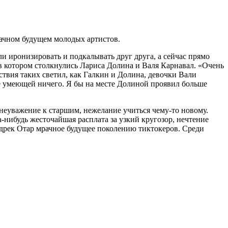
ачном будущем молодых артистов.
и иронизировать и подкалывать друг друга, а сейчас прямо
в котором столкнулись Лариса Долина и Валя Карнавал. «Очень
твия таких светил, как Галкин и Долина, девочки Вали
не умеющей ничего. Я бы на месте Долиной проявил больше
 неуважение к старшим, нежелание учиться чему-то новому.
-нибудь жесточайшая расплата за узкий кругозор, нечтение
редрек Отар мрачное будущее поколению тиктокеров. Среди