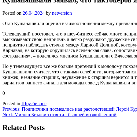
Posted on
26.04.2024
by
netversion
Отар Кушанашвили оценил взаимоотношения между признанными
Телеведущий посетовал, что в шоу-бизнесе сейчас много непри
высказывают свою неприязнь и легко разрушают дружеские свя
неприятно наблюдать стычки между Ларисой Долиной, которую 
Карнавал, на которую обрушилась вселенская слава, сопостави
сострадания», – поделился мнением Кушанашвили с Вячеславо
Но у телеведущего все же больше претензий к молодому поколе
Кушанашвили считает, что с такими селебрити, которые трансл
книжек, незнание старших, неуважение к старшим вернется и т
вариантов раннего финала для молодых звезд Кушанашвили вид
0
Posted in
Шоу-бизнес
Навигация
Previous:
Подписчики посмеялись над растолстевшей Лерой Ку
Next:
Милош Бикович ответил бывшей возлюбленной
по
записям
Related Posts