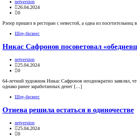
netversion
26.04.2024
0
Рэпер пришел в ресторан с невестой, а одна из посетительни
Шоу-бизнес
Никас Сафронов посоветовал «обедневш
netversion
25.04.2024
0
64-летний художник Никас Сафронов неоднократно заявлял, что
однако ранее заработанных денег […]
Шоу-бизнес
Отиева решила остаться в одиночестве
netversion
25.04.2024
0