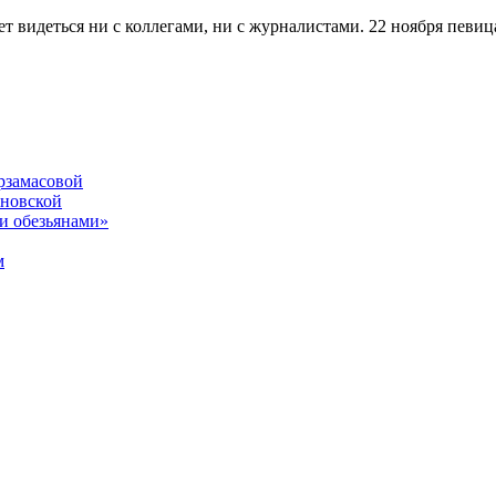
 видеться ни с коллегами, ни с журналистами. 22 ноября певица
рзамасовой
ановской
и обезьянами»
м