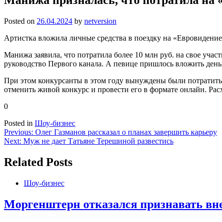
Posted on
26.04.2024
by
netversion
Артистка вложила личные средства в поездку на «Евровидение
Манижа заявила, что потратила более 10 млн руб. на свое уча
руководство Первого канала. А певице пришлось вложить деньг
При этом конкурсанты в этом году вынуждены были потратить 
отменить живой конкурс и провести его в формате онлайн. Ра
0
Posted in
Шоу-бизнес
Навигация
Previous:
Олег Газманов рассказал о планах завершить карьеру
Next:
Муж не дает Татьяне Терешиной развестись
по
записям
Related Posts
Шоу-бизнес
Моргенштерн отказался признавать вн