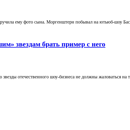
ц вручила ему фото сына. Моргенштерн побывал на ютьюб-шоу Ба
им» звездам брать пример с него
 звезды отечественного шоу-бизнеса не должны жаловаться на т