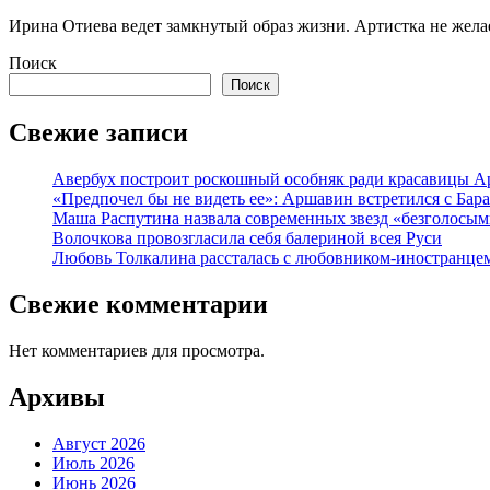
Ирина Отиева ведет замкнутый образ жизни. Артистка не желает
Поиск
Поиск
Свежие записи
Авербух построит роскошный особняк ради красавицы А
«Предпочел бы не видеть ее»: Аршавин встретился с Бар
Маша Распутина назвала современных звезд «безголосым
Волочкова провозгласила себя балериной всея Руси
Любовь Толкалина рассталась с любовником-иностранце
Свежие комментарии
Нет комментариев для просмотра.
Архивы
Август 2026
Июль 2026
Июнь 2026