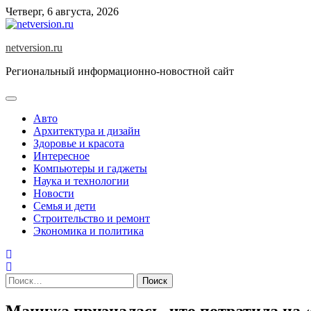
Skip
Четверг, 6 августа, 2026
to
content
netversion.ru
Региональный информационно-новостной сайт
Авто
Архитектура и дизайн
Здоровье и красота
Интересное
Компьютеры и гаджеты
Наука и технологии
Новости
Семья и дети
Строительство и ремонт
Экономика и политика
Найти:
Манижа призналась, что потратила на