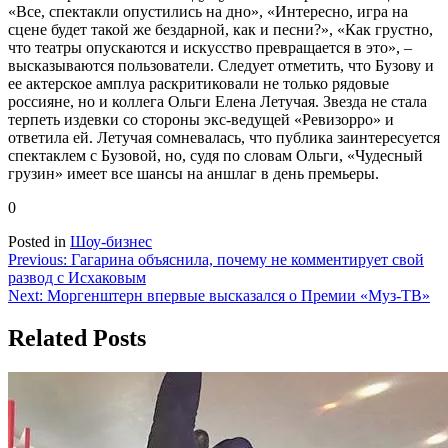
«Все, спектакли опустились на дно», «Интересно, игра на
сцене будет такой же бездарной, как и песни?», «Как грустно,
что театры опускаются и искусство превращается в это», –
высказываются пользователи. Следует отметить, что Бузову и
ее актерское амплуа раскритиковали не только рядовые
россияне, но и коллега Ольги Елена Летучая. Звезда не стала
терпеть издевки со стороны экс-ведущей «Ревизорро» и
ответила ей. Летучая сомневалась, что публика заинтересуется
спектаклем с Бузовой, но, судя по словам Ольги, «Чудесный
грузин» имеет все шансы на аншлаг в день премьеры.
0
Posted in
Шоу-бизнес
Навигация
Previous:
Гагарина объяснила, почему не комментирует свой
развод с Исхаковым
по
Next:
Моргенштерн впервые высказался о Премии «Муз-ТВ»
записям
Related Posts