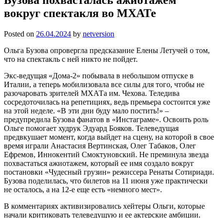
вокруг спектакля во МХАТе
Posted on
26.04.2024
by
netversion
Ольга Бузова опровергла предсказание Елены Летучей о том,
что на спектакль с ней никто не пойдет.
Экс-ведущая «Дома-2» побывала в небольшом отпуске в
Италии, а теперь мобилизовала все силы для того, чтобы не
разочаровать зрителей МХАТа им. Чехова. Теледива
сосредоточилась на репетициях, ведь премьера состоится уже
на этой неделе. «В эти дни буду мало постить!» –
предупредила Бузова фанатов в «Инстаграме». Освоить роль
Ольге помогает худрук Эдуард Бояков. Телеведущая
предвкушает момент, когда выйдет на сцену, на которой в свое
время играли Анастасия Вертинская, Олег Табаков, Олег
Ефремов, Иннокентий Смоктуновский. Не преминула звезда
похвастаться ажиотажем, который ее имя создало вокруг
постановки «Чудесный грузин» режиссера Ренаты Сотириади.
Бузова поделилась, что билетов на 11 июня уже практически
не осталось, а на 12-е еще есть «немного мест».
В комментариях активизировались хейтеры Ольги, которые
начали критиковать телеведущую и ее актерские амбиции.