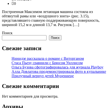
0
Построенная Максимом летающая машина состояла из
обтянутой рамы или «воздушного зонта» (рис. 3.15),
представлявшего главную поддерживающую поверхность,
шириной 15,2 м и длиной 13,7 м. Рисунок […]
Поиск
Поиск
Свежие записи
Нинидзе рассказала о романе с Виторганом
Стаса Пьеху сравнили с Брюсом Уиллисом
Ольга Бузова сфотографировалась для журнала Playboy
Алла Довлатова продемонстрировала фото в купальнике
Прилучный вернул детей Муцениеце
Свежие комментарии
Нет комментариев для просмотра.
Архивы