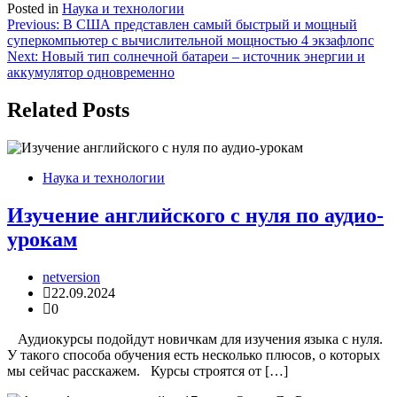
Posted in
Наука и технологии
Навигация
Previous:
В США представлен самый быстрый и мощный
суперкомпьютер с вычислительной мощностью 4 экзафлопс
по
Next:
Новый тип солнечной батареи – источник энергии и
записям
аккумулятор одновременно
Related Posts
Наука и технологии
Изучение английского с нуля по аудио-
урокам
netversion
22.09.2024
0
Аудиокурсы подойдут новичкам для изучения языка с нуля.
У такого способа обучения есть несколько плюсов, о которых
мы сейчас расскажем. Курсы строятся от […]