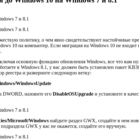
 жесткую политику, о чем явно свидетельствуют настойчивые пр
ndows 10 на компьютер. Если миграция на Windows 10 не входи
.
 отключая основную функцию обновления Windows, все что вам ну
аботаете в Windows 8.1, у вас должен быть установлен пакет KB
тор реестра и разверните следующую ветку:
ndows/WindowsUpdаte
ипа DWORD, назовите его
DisableOSUpgrade
и установите в качес
s/Microsoft/Windows
найдите раздел GWX, создайте в нем но
и подраздела GWX у вас не окажется, создайте его вручную.