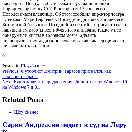
наследства Ивану, чтобы избежать бумажной волокиты.
Народную артистку СССР похоронят 17 января на
Новодевичьем кладбище. Об этом сообщил директор театра
«Ленком» Марк Варшавер. Последние дни звезда провела в
Боткинской больнице. По одной из версий, актриса страдала
нарушением работы вестибулярного аппарата, также у нее
обнаружили кисты в головном мозге. Удалить
новообразования медики не решались, так как сердце могло
не выдержать операции.
0
Posted in
Шоу-бизнес
Навигация
Previous:
Футболист Дмитрий Тарасов признался, как
сохраняет страсть
по
Next:
Как отключить предложения обновиться до Windows 10
записям
на Windows 7 и 8.1
Related Posts
Шоу-бизнес
Сарик Андреасян подает в суд на Леру