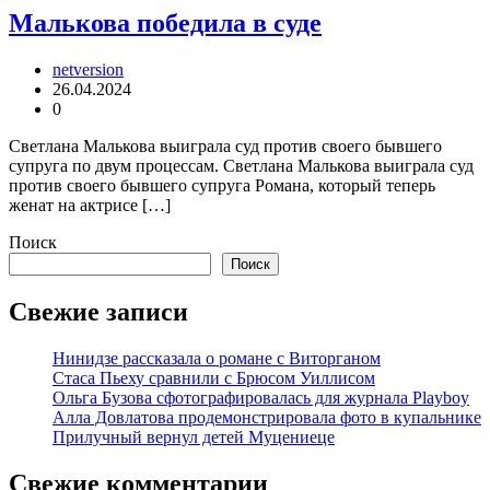
Малькова победила в суде
netversion
26.04.2024
0
Светлана Малькова выиграла суд против своего бывшего
супруга по двум процессам. Светлана Малькова выиграла суд
против своего бывшего супруга Романа, который теперь
женат на актрисе […]
Поиск
Поиск
Свежие записи
Нинидзе рассказала о романе с Виторганом
Стаса Пьеху сравнили с Брюсом Уиллисом
Ольга Бузова сфотографировалась для журнала Playboy
Алла Довлатова продемонстрировала фото в купальнике
Прилучный вернул детей Муцениеце
Свежие комментарии