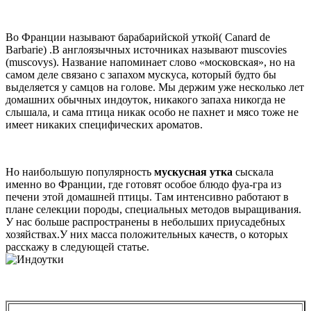
Во Франции называют барабарийской уткой( Canard de
Barbarie) .В англоязычных источниках называют muscovies
(muscovys). Название напоминает слово «московская», но на
самом деле связано с запахом мускуса, который будто бы
выделяется у самцов на голове. Мы держим уже несколько лет
домашних обычных индоуток, никакого запаха никогда не
слышала, и сама птица никак особо не пахнет и мясо тоже не
имеет никаких специфических ароматов.
Но наибольшую популярность
мускусная утка
сыскала
именно во Франции, где готовят особое блюдо фуа-гра из
печени этой домашней птицы. Там интенсивно работают в
плане селекции породы, специальных методов выращивания.
У нас больше распространены в небольших приусадебных
хозяйствах.У них масса положительных качеств, о которых
расскажу в следующей статье.