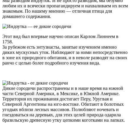
Мы разводим индоуток. И не просто разводим, мы безумно
любим их и всячески пропагандируем и нахваливаем их всем
знакомым. По нашему мнению — отличная птица для
домашнего содержания.
Этот вид был впервые научно описан Карлом Линнеем в
1758.
За рубежом есть энтузиасты, занятые изучением именно
диких мускусных уток. Наблюдают за ними непосредственно
в зоне их природного обитания, и в неволе разводят на своих
ранчо с целью более подробного изучения вида.
Дикие сородичи распространены и в наше время на южной
части Северной Америки, в Мексике, в Южной Америке.
Территория их проживания достигает Перу, Уругвая и
Северной Аргентины на юго-востоке. Обитают в болотных
угодьях вблизи лесных массивов. Полюбляют ночевать и
гнездоваться на деревьях, для этих целей природа одарила
бразильскую древесную утку цепкими коготками на лапках.