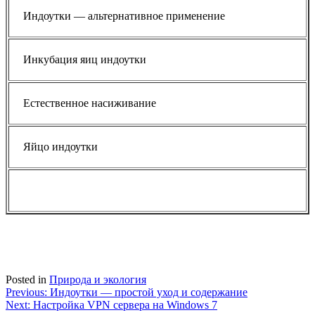
Индоутки — альтернативное применение
Инкубация яиц индоутки
Естественное насиживание
Яйцо индоутки
Posted in
Природа и экология
Навигация
Previous:
Индоутки — простой уход и содержание
Next:
Настройка VPN сервера на Windows 7
по