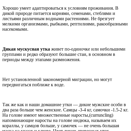
Хорошо умеет адаптироваться к условиям проживания. В
дикой природе питается корнями, семенами, стеблями и
листьями различным водными растениями. Не брезгует
мелкими организмами, рыбками, рептилиями, ракообразными
насекомыми.
Дикая мускусная утка
живет по-одиночке или небольшими
группами и редко образуют большие стаи, в основном в
периоды между этапами размножения.
Нет установленной закономерной миграции, но могут
передвигаться поближе к воде.
Так же как и наши домашние утки — дикие мужские особи в
два раза больше чем женские. Самцы -3-4 кг, самочки -1.5-2 кг.
На голове имеют множественные наросты,(curruncling)
напоминающие наросты на голове индюка, называем их
кораллы, у самцов больше, у самочек — не очень большая
маска на глазах и клюве. Цвет диких древесных уток –