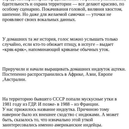
бдительность и охрана территории — все делают красиво, по
особому сценарию. Покачивания головой, виляния хвостом,
шипение. Но даже для желаемой самочки — уточки не
проявляют своих вокальных данных.
У домашних та же история, голос можно услышать только
случайно, если кто-то обижает птицу, в испуге – выдает
«кряк-кряк», напоминающий кряканье обычных уток.
Приручили и начали выращивать домашних индоуток ацтеки.
Постепенно распространились в Африке, Азии, Европе
,Австралии.
На территорию бывшего СССР попали мускусные утки в
1981 году из ГДР. И позже- в 1988 – из Франции.
У нас прижилось название индоутка. Причиною тому
наверное было их внешнее сходство с индюками. А может
быть, сказалось то, что изначально этой уткой
заинтересовались именно американские индейцы.