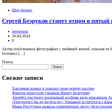
Шоу-бизнес
Сергей Безруков станет отцом в пятый 
netversion
26.04.2024
0
Актер опубликовал фотографию с любящей женой, показав ее 
положил […]
Поиск
Поиск
Свежие записи
Харламов назвал и показал свою новую пассию
Фанаты перестали узнавать Ирину Безрукову
Авербух построит роскошный особняк ради красавицы А
«Предпочел бы не видеть ее»: Аршавин встретился с Бар
Маша Распутина назвала современных звезд «безголосым