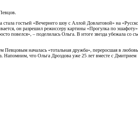
Певцов.
 стала гостьей «Вечернего шоу с Аллой Довлатовой» на «Русском
вается, он разрешил режиссеру картины «Прогулка по эшафоту» 
то повелся», – поделилась Ольга. В итоге звезда убежала со съе
ем Певцовым началась «тотальная дружба», переросшая в любовь
са. Напомним, что Ольга Дроздова уже 25 лет вместе с Дмитрие