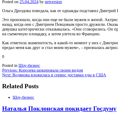
Posted on
25.04.2024
by
netversion
Ольга Дроздова поведала, как ее однажды подставил Дмитрий 
Это произошло, когда они еще не были мужем и женой. Актриса
назад, когда они с Дмитрием Певцовым просто дружили. Оказы
девушка категорически отказывалась. «Они сговорились. Он прос
на съемочную площадку, а затем улетела во Францию.
Как отметила знаменитость, в какой-то момент у них с Дмитри
предал меня как друг и стал моим мужем», – призналась актри
0
Posted in
Шоу-бизнес
Навигация
Previous:
Королева шокировала своим видом
Next:
Водянова вложилась в сервис доставки еды в США
по
записям
Related Posts
Шоу-бизнес
Наталья Поклонская покидает Госдуму