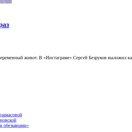
раз
беременный живот. В «Инстаграме» Сергей Безруков выложил к
рзамасовой
ановской
и обезьянами»