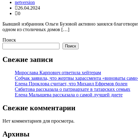
netversion
26.04.2024
0
Бывший избранник Ольги Бузовой активно занялся благотвори
одном из столичных домов […]
Поиск
Поиск
Свежие записи
Мирослава Карпович ответила хейтерам
Собчак заявила, что жертвы харассмента «виноваты сами
Елена Проклова считает, что Михаил Ефремов болен
Сябитова рассказала о патриархате в татарских семьях
Елена Малышева рассказала о самой лучшей диете
Свежие комментарии
Нет комментариев для просмотра.
Архивы