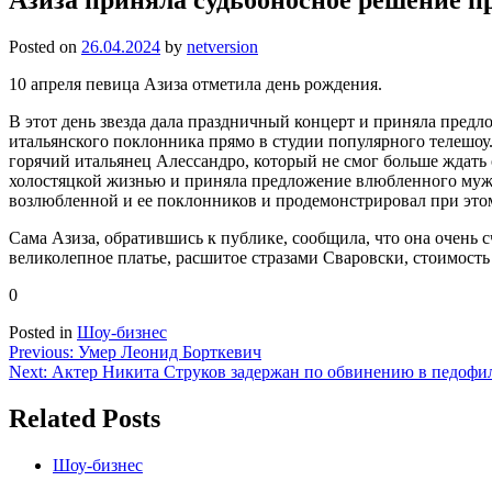
Posted on
26.04.2024
by
netversion
10 апреля певица Азиза отметила день рождения.
В этот день звезда дала праздничный концерт и приняла предл
итальянского поклонника прямо в студии популярного телешоу.
горячий итальянец Алессандро, который не смог больше ждать о
холостяцкой жизнью и приняла предложение влюбленного мужч
возлюбленной и ее поклонников и продемонстрировал при это
Сама Азиза, обратившись к публике, сообщила, что она очень 
великолепное платье, расшитое стразами Сваровски, стоимость 
0
Posted in
Шоу-бизнес
Навигация
Previous:
Умер Леонид Борткевич
Next:
Актер Никита Струков задержан по обвинению в педофи
по
записям
Related Posts
Шоу-бизнес