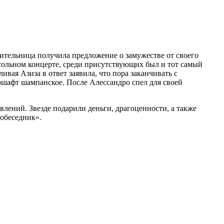
нительница получила предложение о замужестве от своего
 сольном концерте, среди присутствующих был и тот самый
вая Азиза в ответ заявила, что пора заканчивать с
шафт шампанское. После Алессандро спел для своей
влений. Звезде подарили деньги, драгоценности, а также
Собеседник».