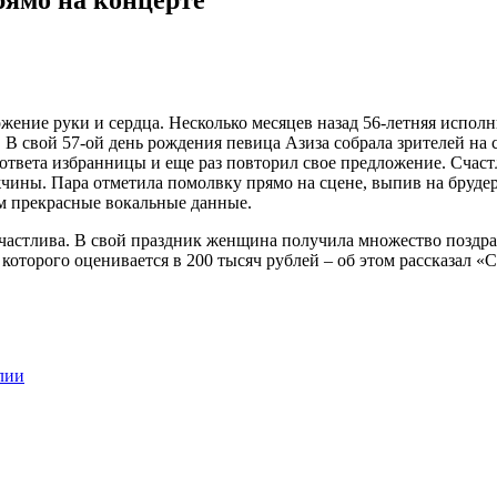
ожение руки и сердца. Несколько месяцев назад 56-летняя испол
 В свой 57-ой день рождения певица Азиза собрала зрителей на
твета избранницы и еще раз повторил свое предложение. Счастли
ины. Пара отметила помолвку прямо на сцене, выпив на брудер
м прекрасные вокальные данные.
счастлива. В свой праздник женщина получила множество поздра
которого оценивается в 200 тысяч рублей – об этом рассказал «
лии