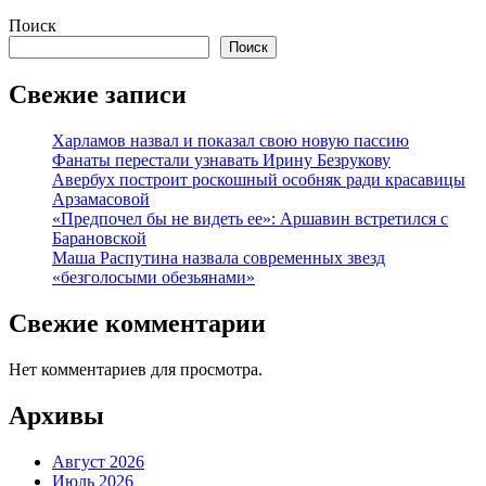
Поиск
Поиск
Свежие записи
Харламов назвал и показал свою новую пассию
Фанаты перестали узнавать Ирину Безрукову
Авербух построит роскошный особняк ради красавицы
Арзамасовой
«Предпочел бы не видеть ее»: Аршавин встретился с
Барановской
Маша Распутина назвала современных звезд
«безголосыми обезьянами»
Свежие комментарии
Нет комментариев для просмотра.
Архивы
Август 2026
Июль 2026