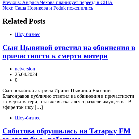
Навигация
Previous:
Анфиса Чехова планирует переезд в США
Next:
Саша Новикова и Feduk поженились
по
записям
Related Posts
Шоу-бизнес
Сын Цывиной ответил на обвинения в
причастности к смерти матери
netversion
25.04.2024
0
Сын покойной актрисы Ирины Цывиной Евгений
Благонравов публично ответил на обвинения в причастности
к смерти матери, а также высказался о разделе имущества. В
эфире ток-шоу […]
Шоу-бизнес
Сябитова обрушилась на Татарку FM