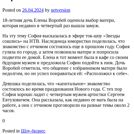
Posted on
26.04.2024
by
netversion
18-летняя дочь Елены Воробей оценила выбор матери,
которая недавно в четвертый раз вышла замуж.
На эту тему София высказалась в эфире ток-шоу «Звезды
сошлись» на НТВ. Наследница юмористки поделилась, что
знакомство с отчимом состоялось еще в прошлом году. София
гуляла по городу, а затем позвонила матери и попросила
подвезти ее домой. Елена в тот момент была в кафе со своим
будущим мужем и предложила Софии подойти к ним. Дочь
Воробей отметила, что общение с избранником матери было
недолгим, но он успел понравиться ей: «Расположил к себе».
Девушка поделилась, что «капитальное» знакомство
состоялось во время празднования Нового года. С тех пор
София хорошо ладит с четвертым мужем артистки Сергеем
Евтуховичем. Она рассказала, как недавно ее мать была на
работе, а они с отчимом проговорили на разные темы около 2
часов.
0
Posted in
Шоу-бизнес