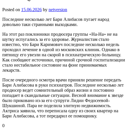
Posted on
15.06.2026
by
netversion
Последние несколько лет Бари Алибасов пугает народ
довольно таки странными выходками.
На этот раз поклонники продюсера группы «На-На» не на
шутку испугались за его здоровье. Журналистам стало
известно, что Бари Каримович последние несколько недель
проходил лечение в одной из московских клиник. Однако в
пятницу его увезли на скорой в психиатрическую больницу.
Как сообщают источники, причиной срочной госпитализации
стало нестабильное состояние на фоне принимаемых
лекарств.
После очередного осмотра врачи приняли решение передать
Бари Алибасова в руки психиатров. Последние несколько лет
продюсер ведет сомнительный образ жизни и постоянно
попадает в скандальные ситуации. Весной внимание к звезде
было приковано из-за его супруги Лидии Федосеевой-
Шукшиной. Пара не поделила элитную недвижимость.
Актриса заявила, что переписала одну из своих квартир на
Бари Алибасова, а тот передарил ее помощнику.
0