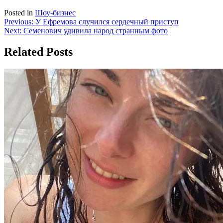
Posted in
Шоу-бизнес
Навигация
Previous:
У Ефремова случился сердечный приступ
Next:
Семенович удивила народ странным фото
по
записям
Related Posts