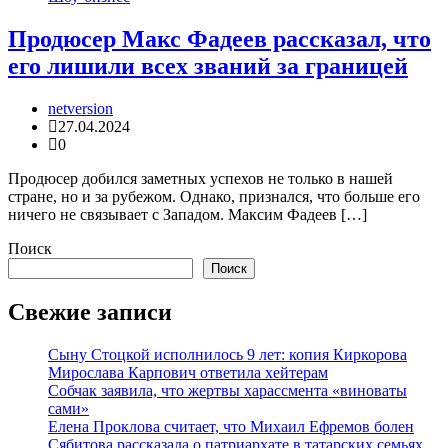
Продюсер Макс Фадеев рассказал, что
его лишили всех званий за границей
netversion
27.04.2024
0
Продюсер добился заметных успехов не только в нашей
стране, но и за рубежом. Однако, признался, что больше его
ничего не связывает с Западом. Максим Фадеев […]
Поиск
Поиск
Свежие записи
Сыну Стоцкой исполнилось 9 лет: копия Киркорова
Мирослава Карпович ответила хейтерам
Собчак заявила, что жертвы харассмента «виноваты
сами»
Елена Проклова считает, что Михаил Ефремов болен
Сябитова рассказала о патриархате в татарских семьях