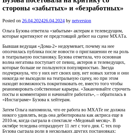
стороны «забытых» и «безработных»
Posted on
26.04.2024
26.04.2024
by
netversion
Ольга Бузова ответила «забытым» актерам и телеведущим,
которые критикуют ее предстоящий дебют на сцене МХАТа.
Бывшая ведущая «Дома-2» недоумевает, почему на нее
ополчилась публика после новости о приглашении ее на роль
в театральную постановку. Бузова отметила, что основная
волна негатива поступает от певиц, актеров и телеведущих,
которые больше не пользуются популярностью. Звезда
подчеркнула, что у них нет своих шоу, нет новых хитов и они
никогда не выходили на театральную сцену, но при этом
находят возможность покритиковать ее, вместо того чтобы
реанимировать собственные карьеры. «Заканчивайте строчить
посты и комментарии и начинайте работать», – обратилась в
«Инстаграме» Бузова к хейтерам.
Затем Ольга напомнила, что ее работа во МХАТе не должна
никого удивлять, ведь она дебютировала как актриса еще в
2010-м, когда сыграла в спектакле «Медовый месяц». В
октябре теледива отпразднует 11 лет с того дня. С тех пор
Бузова сыграла роли в нескольких других постановках: