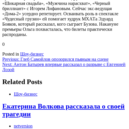
«Шикарная свадьба», «Мужчина нарасхват», «Черный
бриллиант» с Игорем Лифановым. Сейчас экс-ведущая
«Дома-2» усердно репетирует. Осваивать роль в спектакле
«Чудесный грузин» ей помогает худрук МХАТа Эдуард
Бояков, который рассказал, кого сыграет Бузова. Накануне
премьеры Ольга похвасталась, что билеты практически
распроданы.
0
Posted in
Шоу-бизнес
Навигация
Previous:
Глеб Самойлов опозорился пьяным на сцене
Next:
Антон Батырев впервые рассказал о разрыве с Евгенией
по
Лозой
записям
Related Posts
Шоу-бизнес
Екатерина Волкова рассказала о своей
трагедии
netversion