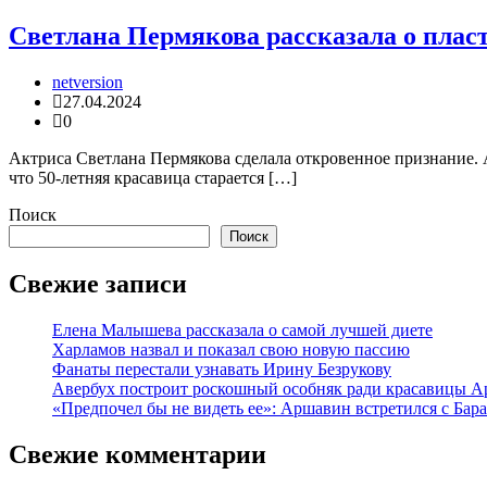
Светлана Пермякова рассказала о плас
netversion
27.04.2024
0
Актриса Светлана Пермякова сделала откровенное признание. 
что 50-летняя красавица старается […]
Поиск
Поиск
Свежие записи
Елена Малышева рассказала о самой лучшей диете
Харламов назвал и показал свою новую пассию
Фанаты перестали узнавать Ирину Безрукову
Авербух построит роскошный особняк ради красавицы А
«Предпочел бы не видеть ее»: Аршавин встретился с Бар
Свежие комментарии