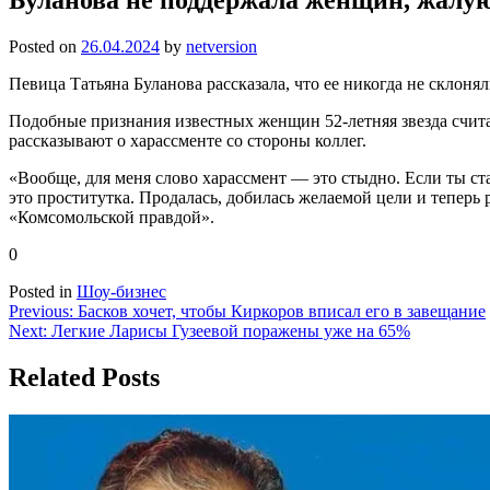
Posted on
26.04.2024
by
netversion
Певица Татьяна Буланова рассказала, что ее никогда не склоня
Подобные признания известных женщин 52-летняя звезда счита
рассказывают о харассменте со стороны коллег.
«Вообще, для меня слово харассмент — это стыдно. Если ты ста
это проститутка. Продалась, добилась желаемой цели и теперь 
«Комсомольской правдой».
0
Posted in
Шоу-бизнес
Навигация
Previous:
Басков хочет, чтобы Киркоров вписал его в завещание
Next:
Легкие Ларисы Гузеевой поражены уже на 65%
по
записям
Related Posts