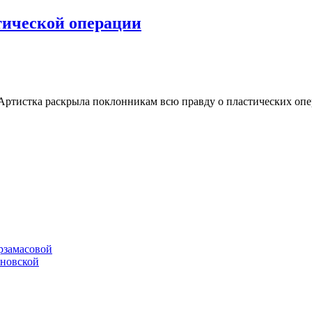
тической операции
Артистка раскрыла поклонникам всю правду о пластических опер
рзамасовой
ановской