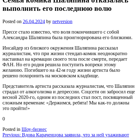
выполнить его последнюю волю
Posted on
26.04.2024
by
netversion
Прессе стало известно, что воля покончившего с собой
Александра Шаляпина была проигнорирована его близкими.
Инсайдер из близкого окружения Шаляпина рассказал
журналистам, что при жизни стендап-комик неоднократно
настаивал на кремации своего тела после смерти, передает
ФАН. Но его родня решила поступить вопреки этому
желанию. Погибшего на 42-м году жизни артиста было
решено похоронить на московском кладбище.
Представитель артиста рассказала журналистам, что Шаляпин
страдал от алкоголизма и депрессии. Соцсети он забросил еще
весной 2020-го, одним из последних стал пост, посвященный
сложным временам: «Держимся, ребята! Мы как-то должны
это пройти!»
0
Posted in
Шоу-бизнес
Навигация
Previous:
Вдова Караченцова заявила, что за ней ухаживают