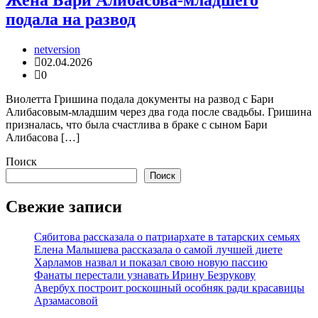
Жена Бари Алибасова-младшего
подала на развод
netversion
02.04.2026
0
Виолетта Гришина подала документы на развод с Бари
Алибасовым-младшим через два года после свадьбы. Гришина
призналась, что была счастлива в браке с сыном Бари
Алибасова […]
Поиск
Поиск
Свежие записи
Сябитова рассказала о патриархате в татарских семьях
Елена Малышева рассказала о самой лучшей диете
Харламов назвал и показал свою новую пассию
Фанаты перестали узнавать Ирину Безрукову
Авербух построит роскошный особняк ради красавицы
Арзамасовой