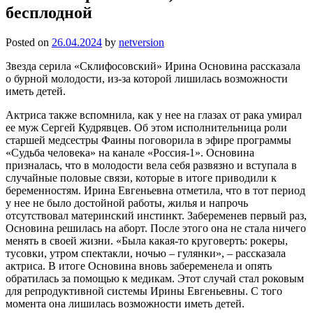
бесплодной
Posted on
26.04.2024
by
netversion
Звезда серила «Склифосовский» Ирина Основина рассказала
о бурной молодости, из-за которой лишилась возможности
иметь детей.
Актриса также вспомнила, как у нее на глазах от рака умирал
ее муж Сергей Кудрявцев. Об этом исполнительница роли
старшей медсестры Фаины поговорила в эфире программы
«Судьба человека» на канале «Россия-1». Основина
призналась, что в молодости вела себя развязно и вступала в
случайные половые связи, которые в итоге приводили к
беременностям. Ирина Евгеньевна отметила, что в тот период
у нее не было достойной работы, жилья и напрочь
отсутствовал материнский инстинкт. Забеременев первый раз,
Основина решилась на аборт. После этого она не стала ничего
менять в своей жизни. «Была какая-то круговерть: рокеры,
тусовки, утром спектакли, ночью – гулянки», – рассказала
актриса. В итоге Основина вновь забеременела и опять
обратилась за помощью к медикам. Этот случай стал роковым
для репродуктивной системы Ирины Евгеньевны. С того
момента она лишилась возможности иметь детей.