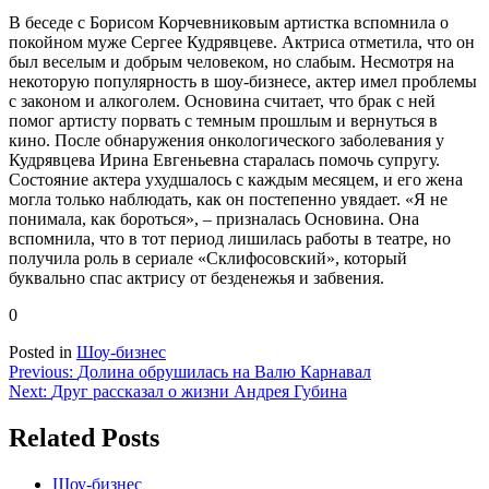
В беседе с Борисом Корчевниковым артистка вспомнила о
покойном муже Сергее Кудрявцеве. Актриса отметила, что он
был веселым и добрым человеком, но слабым. Несмотря на
некоторую популярность в шоу-бизнесе, актер имел проблемы
с законом и алкоголем. Основина считает, что брак с ней
помог артисту порвать с темным прошлым и вернуться в
кино. После обнаружения онкологического заболевания у
Кудрявцева Ирина Евгеньевна старалась помочь супругу.
Состояние актера ухудшалось с каждым месяцем, и его жена
могла только наблюдать, как он постепенно увядает. «Я не
понимала, как бороться», – призналась Основина. Она
вспомнила, что в тот период лишилась работы в театре, но
получила роль в сериале «Склифосовский», который
буквально спас актрису от безденежья и забвения.
0
Posted in
Шоу-бизнес
Навигация
Previous:
Долина обрушилась на Валю Карнавал
Next:
Друг рассказал о жизни Андрея Губина
по
записям
Related Posts
Шоу-бизнес