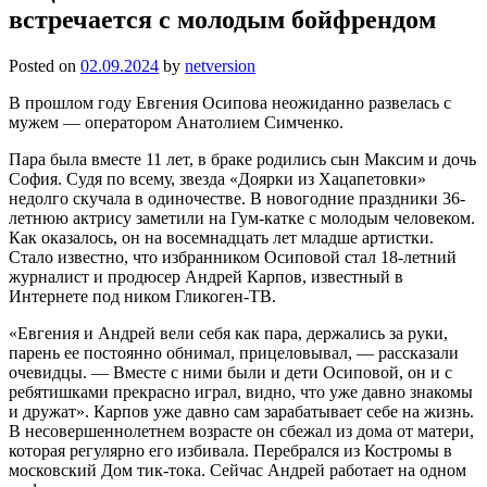
встречается с молодым бойфрендом
Posted on
02.09.2024
by
netversion
В прошлом году Евгения Осипова неожиданно развелась с
мужем — оператором Анатолием Симченко.
Пара была вместе 11 лет, в браке родились сын Максим и дочь
София. Судя по всему, звезда «Доярки из Хацапетовки»
недолго скучала в одиночестве. В новогодние праздники 36-
летнюю актрису заметили на Гум-катке с молодым человеком.
Как оказалось, он на восемнадцать лет младше артистки.
Стало известно, что избранником Осиповой стал 18-летний
журналист и продюсер Андрей Карпов, известный в
Интернете под ником Гликоген-ТВ.
«Евгения и Андрей вели себя как пара, держались за руки,
парень ее постоянно обнимал, прицеловывал, — рассказали
очевидцы. — Вместе с ними были и дети Осиповой, он и с
ребятишками прекрасно играл, видно, что уже давно знакомы
и дружат». Карпов уже давно сам зарабатывает себе на жизнь.
В несовершеннолетнем возрасте он сбежал из дома от матери,
которая регулярно его избивала. Перебрался из Костромы в
московский Дом тик-тока. Сейчас Андрей работает на одном