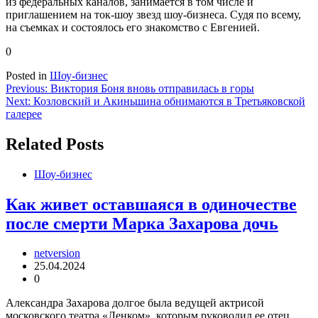
из федеральных каналов, занимается в том числе и
приглашением на ток-шоу звезд шоу-бизнеса. Судя по всему,
на съемках и состоялось его знакомство с Евгенией.
0
Posted in
Шоу-бизнес
Навигация
Previous:
Виктория Боня вновь отправилась в горы
Next:
Козловский и Акиньшина обнимаются в Третьяковской
по
галерее
записям
Related Posts
Шоу-бизнес
Как живет оставшаяся в одиночестве
после смерти Марка Захарова дочь
netversion
25.04.2024
0
Александра Захарова долгое была ведущей актрисой
московского театра «Ленком», которым руководил ее отец