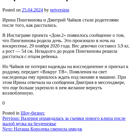
Posted on
25.04.2024
by
netversion
Ирина Пингвинова и Дмитрий Чайков стали родителями
после того, как расстались.
В Инстаграме проекта «Дом-2» появилось сообщение о том,
что Пингвинова родила дочь. Это произошло в ночь на
воскресенье, 29 ноября 2020 года. Вес девочки составил 3,9 кг,
а рост — 54 см. Незадолго до родов Пингвинова решила
расстаться с отцом ребенка.
Но Чайков не потерял надежды на воссоединение и приехал к
роддому, передает «Вокруг ТВ». Появления на свет
наследницы ему пришлось ждать под окнами в машине. При
этом Ирина отвечала на сообщения Дмитрия в мессенджере,
что еще больше укрепило в нем желание вернуть
возлюбленную.
0
Posted in
Шоу-бизнес
Навигация
Previous:
Валерия оправдалась за съемки нового клипа после
жалоб мужа на безденежье
по
Next:
Наташа Королева сменила имидж