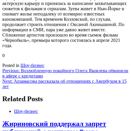
актерскую карьеру и принялась за написание захватывающих
сюжетов к фильмам и сериалам. Зуева живет в Нью-Йорке и
снимает жилье неподалеку от всемирно известных
кинокомпаний. Тем временем Козловский, по слухам,
продолжает строить отношения с Оксаной Акиньшиной. По
информации в СМИ, пара уже давно живет вместе.
Сближение артистов произошло во время съемок фильма
«Чернобыль», премьера которого состоялась в апреле 2021
года.
0
Posted in
Шоу-бизнес
Навигация
Previous:
Возлюбленную покойного Олега Яковлева обвинили
в афере с кредитами
по
Next:
Арзамасова рассказала об отношениях с Авербухом в 15
записям
лет
Related Posts
Шоу-бизнес
Жириновский поддержал запрет