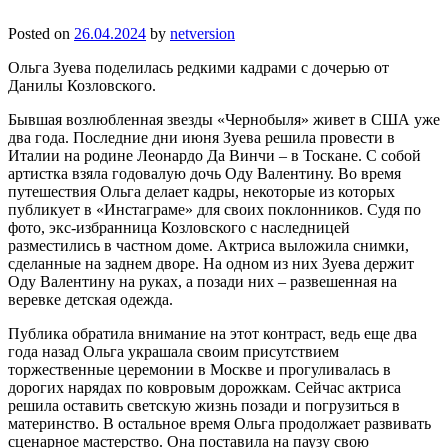
Posted on
26.04.2024
by
netversion
Ольга Зуева поделилась редкими кадрами с дочерью от
Данилы Козловского.
Бывшая возлюбленная звезды «Чернобыля» живет в США уже
два года. Последние дни июня Зуева решила провести в
Италии на родине Леонардо Да Винчи – в Тоскане. С собой
артистка взяла годовалую дочь Оду Валентину. Во время
путешествия Ольга делает кадры, некоторые из которых
публикует в «Инстаграме» для своих поклонников. Судя по
фото, экс-избранница Козловского с наследницей
разместились в частном доме. Актриса выложила снимки,
сделанные на заднем дворе. На одном из них Зуева держит
Оду Валентину на руках, а позади них – развешенная на
веревке детская одежда.
Публика обратила внимание на этот контраст, ведь еще два
года назад Ольга украшала своим присутствием
торжественные церемонии в Москве и прогуливалась в
дорогих нарядах по ковровым дорожкам. Сейчас актриса
решила оставить светскую жизнь позади и погрузиться в
материнство. В остальное время Ольга продолжает развивать
сценарное мастерство. Она поставила на паузу свою