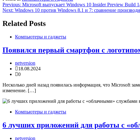
Навигация
Previous:
Microsoft выпускает Windows 10 Insider Preview Build
Next:
Windows 10 против Windows 8.1 и 7: сравнение производ
по
записям
Related Posts
Компьютеры и гаджеты
Появился первый смартфон с логотипо
netversion
18.08.2024
0
Несколько дней назад появилась информация, что Microsoft за
изменение. […]
Компьютеры и гаджеты
6 лучших приложений для работы с «об
netversion