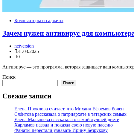
Компьютеры и гаджеты
Зачем нужен антивирус для компьютер
netversion
31.03.2025
0
Антивирус — это программа, которая защищает ваш компьютер о
Поиск
Поиск
Свежие записи
Елена Проклова считает, что Михаил Ефремов болен
Сябитова рассказала о патриархате в татарских семьях
Елена Малышева рассказала о самой лучшей диете
Харламов назвал и показал свою новую пассию
Фанаты перестали узнавать Ирину Безрукову