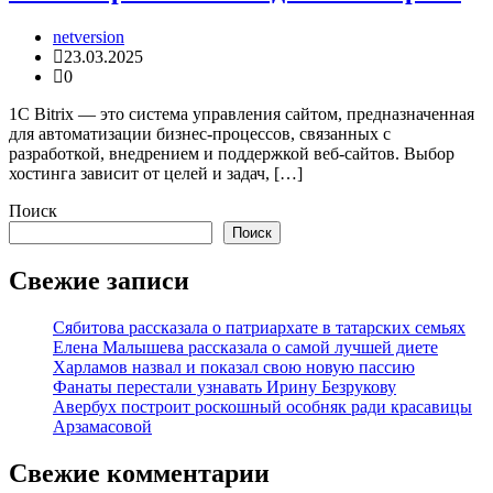
netversion
23.03.2025
0
1С Bitrix — это система управления сайтом, предназначенная
для автоматизации бизнес-процессов, связанных с
разработкой, внедрением и поддержкой веб-сайтов. Выбор
хостинга зависит от целей и задач, […]
Поиск
Поиск
Свежие записи
Сябитова рассказала о патриархате в татарских семьях
Елена Малышева рассказала о самой лучшей диете
Харламов назвал и показал свою новую пассию
Фанаты перестали узнавать Ирину Безрукову
Авербух построит роскошный особняк ради красавицы
Арзамасовой
Свежие комментарии