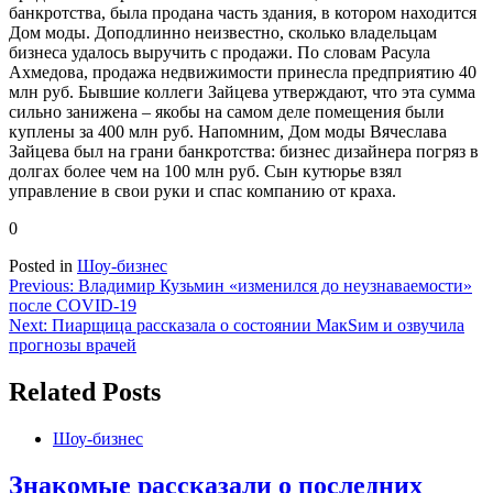
банкротства, была продана часть здания, в котором находится
Дом моды. Доподлинно неизвестно, сколько владельцам
бизнеса удалось выручить с продажи. По словам Расула
Ахмедова, продажа недвижимости принесла предприятию 40
млн руб. Бывшие коллеги Зайцева утверждают, что эта сумма
сильно занижена – якобы на самом деле помещения были
куплены за 400 млн руб. Напомним, Дом моды Вячеслава
Зайцева был на грани банкротства: бизнес дизайнера погряз в
долгах более чем на 100 млн руб. Сын кутюрье взял
управление в свои руки и спас компанию от краха.
0
Posted in
Шоу-бизнес
Навигация
Previous:
Владимир Кузьмин «изменился до неузнаваемости»
после COVID-19
по
Next:
Пиарщица рассказала о состоянии МакSим и озвучила
записям
прогнозы врачей
Related Posts
Шоу-бизнес
Знакомые рассказали о последних