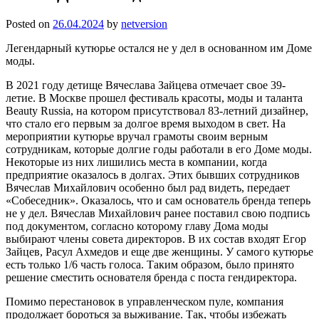
Posted on
26.04.2024
by
netversion
Легендарный кутюрье остался не у дел в основанном им Доме
моды.
В 2021 году детище Вячеслава Зайцева отмечает свое 39-
летие. В Москве прошел фестиваль красоты, моды и таланта
Beauty Russia, на котором присутствовал 83-летний дизайнер,
что стало его первым за долгое время выходом в свет. На
мероприятии кутюрье вручал грамоты своим верным
сотрудникам, которые долгие годы работали в его Доме моды.
Некоторые из них лишились места в компании, когда
предприятие оказалось в долгах. Этих бывших сотрудников
Вячеслав Михайлович особенно был рад видеть, передает
«Собеседник». Оказалось, что и сам основатель бренда теперь
не у дел. Вячеслав Михайлович ранее поставил свою подпись
под документом, согласно которому главу Дома моды
выбирают члены совета директоров. В их состав входят Егор
Зайцев, Расул Ахмедов и еще две женщины. У самого кутюрье
есть только 1/6 часть голоса. Таким образом, было принято
решение сместить основателя бренда с поста гендиректора.
Помимо перестановок в управленческом пуле, компания
продолжает бороться за выживание. Так, чтобы избежать