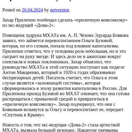
Posted on
26.04.2024
by
netversion
Захар Прилепин пообещал сделать «приличную комсомолку»
из экс-ведущей «Дома-2».
Помощник худрука МХАТа им. А. П. Чехова Эдуарда Боякова
заявил, что займется перевоспитанием Ольги Бузовой,
которая, по его словам, попала под влияние капитализма.
Прилепин отметил, что у теледивы роль небольшая, но и это
сыграет на руку звезде. И здесь дело не в ажиотаже вокруг
спектакля и новых поклонниках. Захар объяснил, что
руководство МХАТа в этой ситуации поступает как педагог
Антон Макаренко, который в 1920-х годах образовывал
беспризорных детей. Писатель считает, что Ольга в этом
случае является «заложницей системы», которая
сформировалась в эпоху развития капитализма в России. Для
Прилепина приход Бузовой во МХАТ означает, что она готова
распрощаться с привычной средой и превратиться в
«приличную комсомолку». Захар подчеркнул, что они с
Бояковым возьмутся за Ольгу и перевоспитают ее, передает
«Спутник в Крыму».
Новость о том, что экс-ведущая «Дома-2» стала артисткой
МХАТа, вызвала большой резонанс. Накануне премьеры