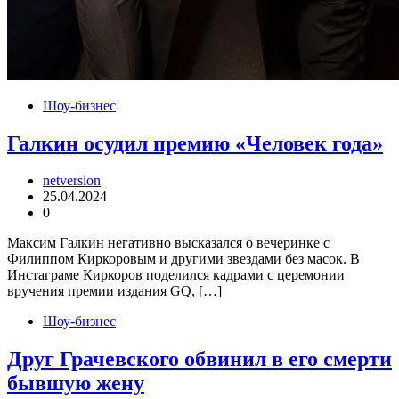
Шоу-бизнес
Галкин осудил премию «Человек года»
netversion
25.04.2024
0
Максим Галкин негативно высказался о вечеринке с
Филиппом Киркоровым и другими звездами без масок. В
Инстаграме Киркоров поделился кадрами с церемонии
вручения премии издания GQ, […]
Шоу-бизнес
Друг Грачевского обвинил в его смерти
бывшую жену