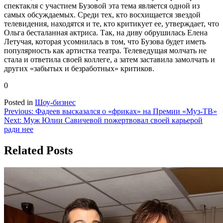
спектакля с участием Бузовой эта тема является одной из
самых обсуждаемых. Среди тех, кто восхищается звездой
телевидения, находятся и те, кто критикует ее, утверждает, что
Ольга бесталанная актриса. Так, на диву обрушилась Елена
Летучая, которая усомнилась в том, что Бузова будет иметь
популярность как артистка театра. Телеведущая молчать не
стала и ответила своей коллеге, а затем заставила замолчать и
других «забытых и безработных» критиков.
0
Posted in
Шоу-бизнес
Навигация
Previous:
Фадеев высказался о «фриках» на Премии «Муз-ТВ»
Next:
Муж Юлии Савичевой пожертвовал своей карьерой
по
ради нее
записям
Related Posts