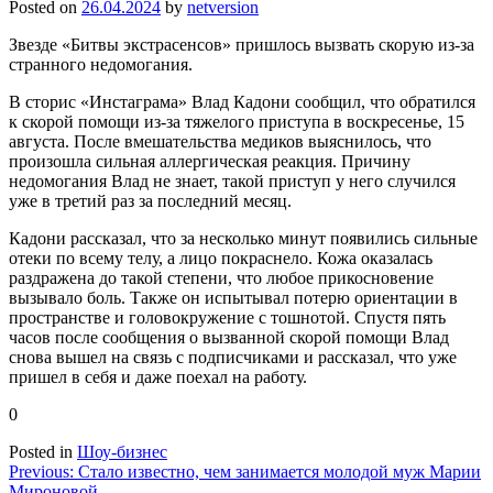
Posted on
26.04.2024
by
netversion
Звезде «Битвы экстрасенсов» пришлось вызвать скорую из-за
странного недомогания.
В сторис «Инстаграма» Влад Кадони сообщил, что обратился
к скорой помощи из-за тяжелого приступа в воскресенье, 15
августа. После вмешательства медиков выяснилось, что
произошла сильная аллергическая реакция. Причину
недомогания Влад не знает, такой приступ у него случился
уже в третий раз за последний месяц.
Кадони рассказал, что за несколько минут появились сильные
отеки по всему телу, а лицо покраснело. Кожа оказалась
раздражена до такой степени, что любое прикосновение
вызывало боль. Также он испытывал потерю ориентации в
пространстве и головокружение с тошнотой. Спустя пять
часов после сообщения о вызванной скорой помощи Влад
снова вышел на связь с подписчиками и рассказал, что уже
пришел в себя и даже поехал на работу.
0
Posted in
Шоу-бизнес
Навигация
Previous:
Стало известно, чем занимается молодой муж Марии
Мироновой