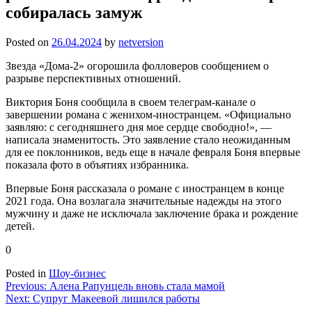
собиралась замуж
Posted on
26.04.2024
by
netversion
Звезда «Дома-2» огорошила фолловеров сообщением о
разрыве перспективных отношений.
Виктория Боня сообщила в своем телеграм-канале о
завершении романа с женихом-иностранцем. «Официально
заявляю: с сегодняшнего дня мое сердце свободно!», —
написала знаменитость. Это заявление стало неожиданным
для ее поклонников, ведь еще в начале февраля Боня впервые
показала фото в объятиях избранника.
Впервые Боня рассказала о романе с иностранцем в конце
2021 года. Она возлагала значительные надежды на этого
мужчину и даже не исключала заключение брака и рождение
детей.
0
Posted in
Шоу-бизнес
Навигация
Previous:
Алена Рапунцель вновь стала мамой
Next:
Супруг Макеевой лишился работы
по