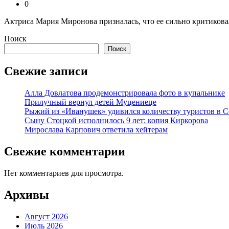
0
Актриса Мария Миронова призналась, что ее сильно критиковали 
Поиск
Поиск
Свежие записи
Алла Довлатова продемонстрировала фото в купальнике
Прилучный вернул детей Муцениеце
Рыжий из «Иванушек» удивился количеству туристов в 
Сыну Стоцкой исполнилось 9 лет: копия Киркорова
Мирослава Карпович ответила хейтерам
Свежие комментарии
Нет комментариев для просмотра.
Архивы
Август 2026
Июль 2026