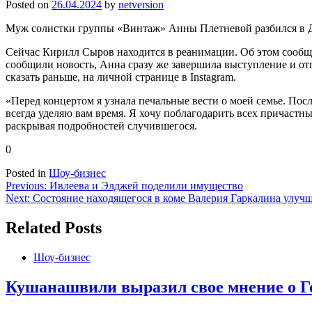
Posted on
26.04.2024
by
netversion
Муж солистки группы «Винтаж» Анны Плетневой разбился в 
Сейчас Кирилл Сыров находится в реанимации. Об этом сообщил
сообщили новость, Анна сразу же завершила выступление и отп
сказать раньше, на личной странице в Instagram.
«Перед концертом я узнала печальные вести о моей семье. Посл
всегда уделяю вам время. Я хочу поблагодарить всех причастн
раскрывая подробностей случившегося.
0
Posted in
Шоу-бизнес
Навигация
Previous:
Ивлеева и Элджей поделили имущество
Next:
Состояние находящегося в коме Валерия Гаркалина улуч
по
записям
Related Posts
Шоу-бизнес
Кушанашвили выразил свое мнение о Г