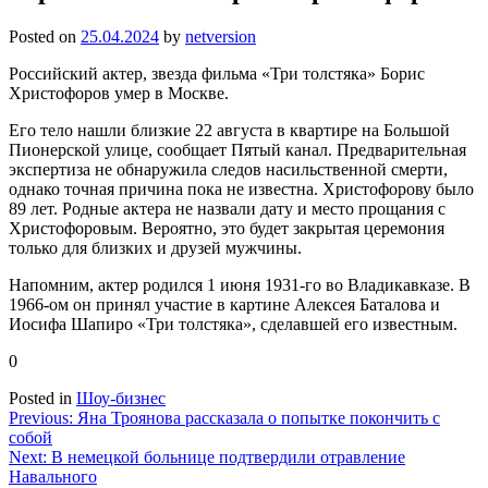
Posted on
25.04.2024
by
netversion
Российский актер, звезда фильма «Три толстяка» Борис
Христофоров умер в Москве.
Его тело нашли близкие 22 августа в квартире на Большой
Пионерской улице, сообщает Пятый канал. Предварительная
экспертиза не обнаружила следов насильственной смерти,
однако точная причина пока не известна. Христофорову было
89 лет. Родные актера не назвали дату и место прощания с
Христофоровым. Вероятно, это будет закрытая церемония
только для близких и друзей мужчины.
Напомним, актер родился 1 июня 1931-го во Владикавказе. В
1966-ом он принял участие в картине Алексея Баталова и
Иосифа Шапиро «Три толстяка», сделавшей его известным.
0
Posted in
Шоу-бизнес
Навигация
Previous:
Яна Троянова рассказала о попытке покончить с
собой
по
Next:
В немецкой больнице подтвердили отравление
записям
Навального