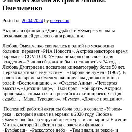
Омельченко
Posted on
26.04.2024
by
netversion
Актриса из фильмов «Две судьбы» и «Бумер» умерла за
несколько дней до своего дня рождения.
Любовь Омельченко скончалась в одной из московских
больниц, передает «РИА Новости». Актриса некоторое время
боролась с COVID-19. Умерла незадолго до своего дня
рождения – 7 июля ей должно было исполниться 74 года.
Любовь Дмитриевна посвятила кинематографу более 50 лет.
Первая картина с ее участием – «Пароль не нужен» (1967). В
советские времена Омельченко получала довольно много
ролей: «Воспоминание…», «Счастье Анны», «Четвертая
высота», «Детский мир», «Твой брат – мой брат». Актриса
продолжала сниматься и в российских кинопроектах: «Две
судьбы», «Марш Турецкого», «Бумер», «Долгое прощание».
Последней работой актрисы была роль в сериале «Угрюм-
река», который вышел на экраны в 2020 году. Любовь
Омельченко была супругой драматурга и сценариста Евгения
Митько, который работал над сюжетами фильмов
«Бумбараш», «Расколотое небо», «Там вдали, за рекой» и