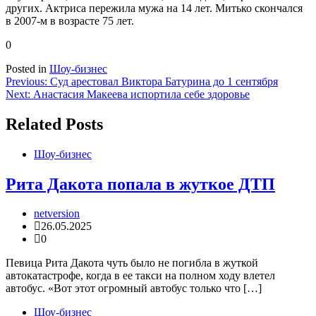
других. Актриса пережила мужа на 14 лет. Митько скончался
в 2007-м в возрасте 75 лет.
0
Posted in
Шоу-бизнес
Навигация
Previous:
Суд арестовал Виктора Батурина до 1 сентября
Next:
Анастасия Макеева испортила себе здоровье
по
записям
Related Posts
Шоу-бизнес
Рита Дакота попала в жуткое ДТП
netversion
26.05.2025
0
Певица Рита Дакота чуть было не погибла в жуткой
автокатастрофе, когда в ее такси на полном ходу влетел
автобус. «Вот этот огромный автобус только что […]
Шоу-бизнес