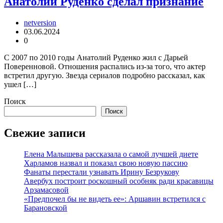
Анатолий Руденко сделал признание
netversion
03.06.2024
0
С 2007 по 2010 годы Анатолий Руденко жил с Дарьей
Поверенновой. Отношения распались из-за того, что актер
встретил другую. Звезда сериалов подробно рассказал, как
ушел […]
Поиск
Поиск
Свежие записи
Елена Малышева рассказала о самой лучшей диете
Харламов назвал и показал свою новую пассию
Фанаты перестали узнавать Ирину Безрукову
Авербух построит роскошный особняк ради красавицы
Арзамасовой
«Предпочел бы не видеть ее»: Аршавин встретился с
Барановской