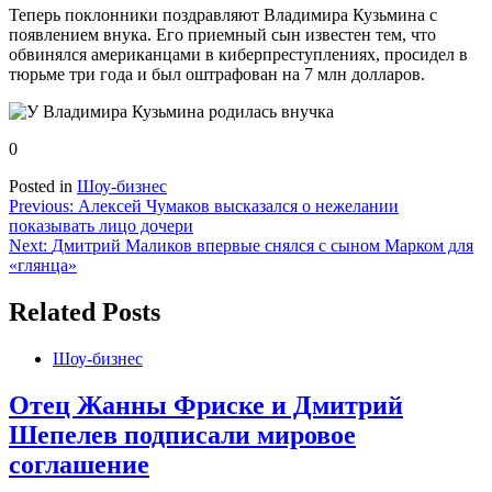
Теперь поклонники поздравляют Владимира Кузьмина с
появлением внука. Его приемный сын известен тем, что
обвинялся американцами в киберпреступлениях, просидел в
тюрьме три года и был оштрафован на 7 млн долларов.
0
Posted in
Шоу-бизнес
Навигация
Previous:
Алексей Чумаков высказался о нежелании
показывать лицо дочери
по
Next:
Дмитрий Маликов впервые снялся с сыном Марком для
записям
«глянца»
Related Posts
Шоу-бизнес
Отец Жанны Фриске и Дмитрий
Шепелев подписали мировое
соглашение