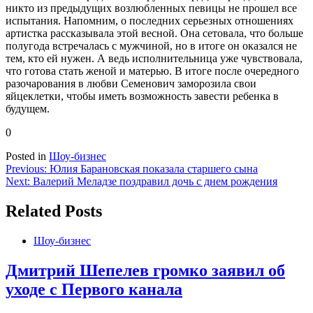
никто из предыдущих возлюбленных певицы не прошел все
испытания. Напомним, о последних серьезных отношениях
артистка рассказывала этой весной. Она сетовала, что больше
полугода встречалась с мужчиной, но в итоге он оказался не
тем, кто ей нужен. А ведь исполнительница уже чувствовала,
что готова стать женой и матерью. В итоге после очередного
разочарования в любви Семенович заморозила свои
яйцеклетки, чтобы иметь возможность завести ребенка в
будущем.
0
Posted in
Шоу-бизнес
Навигация
Previous:
Юлия Барановская показала старшего сына
Next:
Валерий Меладзе поздравил дочь с днем рождения
по
записям
Related Posts
Шоу-бизнес
Дмитрий Шепелев громко заявил об
уходе с Первого канала