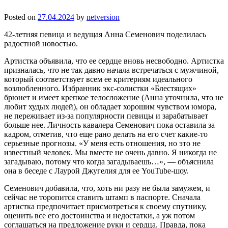
Posted on
27.04.2024
by
netversion
42-летняя певица и ведущая Анна Семенович поделилась
радостной новостью.
Артистка объявила, что ее сердце вновь несвободно. Артистка
призналась, что не так давно начала встречаться с мужчиной,
который соответствует всем ее критериям идеального
возлюбленного. Избранник экс-солистки «Блестящих»
брюнет и имеет крепкое телосложение (Анна уточнила, что не
любит худых людей), он обладает хорошим чувством юмора,
не переживает из-за популярности певицы и зарабатывает
больше нее. Личность кавалера Семенович пока оставила за
кадром, отметив, что еще рано делать на его счет какие-то
серьезные прогнозы. «У меня есть отношения, но это не
известный человек. Мы вместе не очень давно. Я никогда не
загадываю, потому что когда загадываешь…», — объяснила
она в беседе с Лаурой Джугелия для ее YouTube-шоу.
Семенович добавила, что, хоть ни разу не была замужем, и
сейчас не торопится ставить штамп в паспорте. Сначала
артистка предпочитает присмотреться к своему спутнику,
оценить все его достоинства и недостатки, а уж потом
соглашаться на предложение руки и сердца. Правда, пока