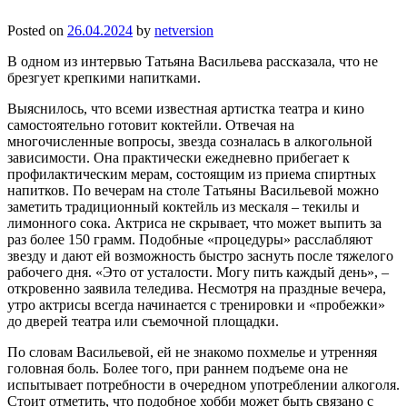
Posted on
26.04.2024
by
netversion
В одном из интервью Татьяна Васильева рассказала, что не
брезгует крепкими напитками.
Выяснилось, что всеми известная артистка театра и кино
самостоятельно готовит коктейли. Отвечая на
многочисленные вопросы, звезда созналась в алкогольной
зависимости. Она практически ежедневно прибегает к
профилактическим мерам, состоящим из приема спиртных
напитков. По вечерам на столе Татьяны Васильевой можно
заметить традиционный коктейль из мескаля – текилы и
лимонного сока. Актриса не скрывает, что может выпить за
раз более 150 грамм. Подобные «процедуры» расслабляют
звезду и дают ей возможность быстро заснуть после тяжелого
рабочего дня. «Это от усталости. Могу пить каждый день», –
откровенно заявила теледива. Несмотря на праздные вечера,
утро актрисы всегда начинается с тренировки и «пробежки»
до дверей театра или съемочной площадки.
По словам Васильевой, ей не знакомо похмелье и утренняя
головная боль. Более того, при раннем подъеме она не
испытывает потребности в очередном употреблении алкоголя.
Стоит отметить, что подобное хобби может быть связано с