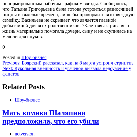
ненормированным рабочим графиком звезды. Сообщалось,
что Татьяна Григорьевна была готова устроиться разносчицей
пиццы в тяжелые времена, лишь бы прокормить всю звездную
семейку. Васильева не скрывает, что является главной
добытчицей для всех родственников. 73-летняя актриса всю
жизнь материально помогала дочери, сыну и не скупилась на
мелочи для внуков.
0
Posted in
Шоу-бизнес
Навигация
Previous:
Боярский рассказал, как на 8 марта устроил стриптиз
Next:
Кукольная внешность Пугачевой вызвала недоумение у
по
фанатов
записям
Related Posts
Шоу-бизнес
Мать комика Шаляпина
предположила, что его убили
netversion