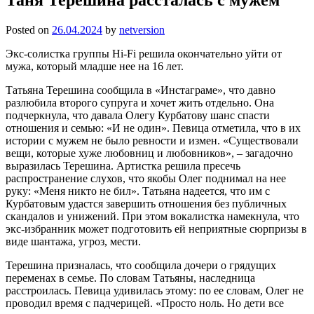
Posted on
26.04.2024
by
netversion
Экс-солистка группы Hi-Fi решила окончательно уйти от
мужа, который младше нее на 16 лет.
Татьяна Терешина сообщила в «Инстаграме», что давно
разлюбила второго супруга и хочет жить отдельно. Она
подчеркнула, что давала Олегу Курбатову шанс спасти
отношения и семью: «И не один». Певица отметила, что в их
истории с мужем не было ревности и измен. «Существовали
вещи, которые хуже любовниц и любовников», – загадочно
выразилась Терешина. Артистка решила пресечь
распространение слухов, что якобы Олег поднимал на нее
руку: «Меня никто не бил». Татьяна надеется, что им с
Курбатовым удастся завершить отношения без публичных
скандалов и унижений. При этом вокалистка намекнула, что
экс-избранник может подготовить ей неприятные сюрпризы в
виде шантажа, угроз, мести.
Терешина призналась, что сообщила дочери о грядущих
переменах в семье. По словам Татьяны, наследница
расстроилась. Певица удивилась этому: по ее словам, Олег не
проводил время с падчерицей. «Просто ноль. Но дети все