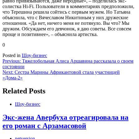
равно привязываются, даже неродные», – поделилась экс-
солистка Hi-Fi. Пользователи в комментариях предположили,
что Терешина решила сойтись с первым мужем. Но Татьяна
объяснила, что с Вячеславом Никитиным у них дружеские
отношения. «Да нет, ничего меня не потянуло. Вы что? Мы
дружим. Обсуждаем его девчонок, я даю советы. Все совсем
проще и позитивнее», – объяснила артистка.
0
Posted in
Шоу-бизнес
Навигация
Previous:
Тяжелобольная Алиса Аршавина рассказала о своем
состоянии
по
Next:
Сестра Марины Африкантовой стала участницей
записям
«Дома-2»
Related Posts
Шоу-бизнес
Экс-жена Авербуха отреагировала на
его роман с Арзамасовой
netversion