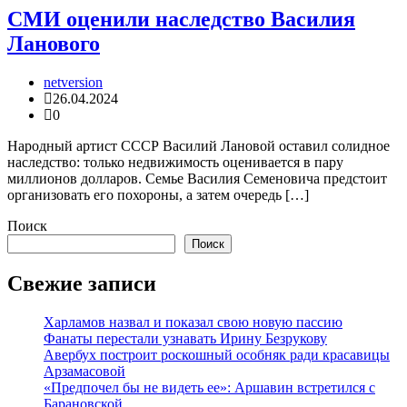
СМИ оценили наследство Василия
Ланового
netversion
26.04.2024
0
Народный артист СССР Василий Лановой оставил солидное
наследство: только недвижимость оценивается в пару
миллионов долларов. Семье Василия Семеновича предстоит
организовать его похороны, а затем очередь […]
Поиск
Поиск
Свежие записи
Харламов назвал и показал свою новую пассию
Фанаты перестали узнавать Ирину Безрукову
Авербух построит роскошный особняк ради красавицы
Арзамасовой
«Предпочел бы не видеть ее»: Аршавин встретился с
Барановской