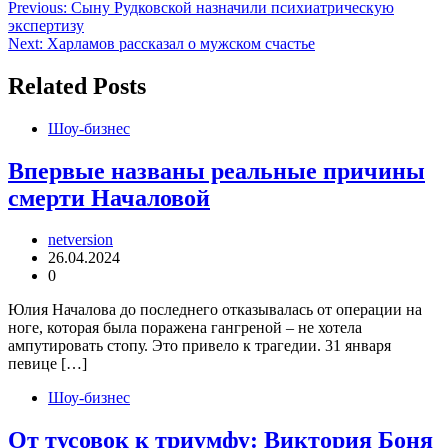
Навигация
Previous:
Сыну Рудковской назначили психиатрическую
экспертизу
по
Next:
Харламов рассказал о мужском счастье
записям
Related Posts
Шоу-бизнес
Впервые названы реальные причины
смерти Началовой
netversion
26.04.2024
0
Юлия Началова до последнего отказывалась от операции на
ноге, которая была поражена гангреной – не хотела
ампутировать стопу. Это привело к трагедии. 31 января
певице […]
Шоу-бизнес
От тусовок к триумфу: Виктория Боня