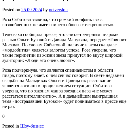
Posted on
25.09.2024
by
netversion
Роза Сябитова заявила, что громкий конфликт экс-
возлюбленных не имеет ничего общего с искренностью.
Телесваха сообщила прессе, что считает «черным пиаром»
разрыв Ольги Бузовой и Давида Манукяна, передает «Говорит
Москва». По словам Сябитовой, наличие в этом скандале
«мордобития» является залогом успеха. Роза уверена, что
такие перипетии из жизни звезд придутся по вкусу широкой
аудитории: «Люди это очень любят».
Роза подчеркнула, что является специалистом в области
пиара, поэтому знает, о чем сейчас говорит. В свете недавней
свадьбы на Мальдивах Ольги и Давида их расставание
является логичным продолжением ситуации. Сябитова
уверена, что по законам жанра звездная пара «не может
расстаться интеллигентно». А в дальнейшем выигрышная
тема «пострадавшей Бузовой» будет подниматься в прессе еще
не раз.
0
Posted in
Шоу-бизнес