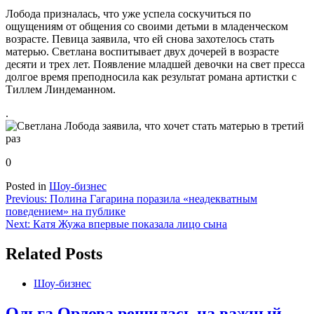
Лобода призналась, что уже успела соскучиться по
ощущениям от общения со своими детьми в младенческом
возрасте. Певица заявила, что ей снова захотелось стать
матерью. Светлана воспитывает двух дочерей в возрасте
десяти и трех лет. Появление младшей девочки на свет пресса
долгое время преподносила как результат романа артистки с
Тиллем Линдеманном.
.
0
Posted in
Шоу-бизнес
Навигация
Previous:
Полина Гагарина поразила «неадекватным
поведением» на публике
по
Next:
Катя Жужа впервые показала лицо сына
записям
Related Posts
Шоу-бизнес
Ольга Орлова решилась на важный