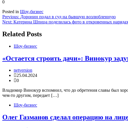
0
Posted in
Шоу-бизнес
Навигация
Previous:
Доронин подал в суд на бывшую возлюбленную
Next:
Катерина Шпица поделилась фото в откровенных наряда
по
записям
Related Posts
Шоу-бизнес
«Остается строить дачи»: Винокур заду
netversion
25.04.2024
0
Владимир Винокур вспомнил, что до обретения славы был хоро
чем-то другим, передает […]
Шоу-бизнес
Олег Газманов сделал операцию на лиц