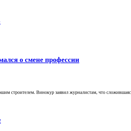
х
мался о смене профессии
шим строителем. Винокур заявил журналистам, что сложившаяся
е