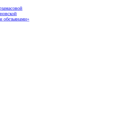
рзамасовой
ановской
и обезьянами»