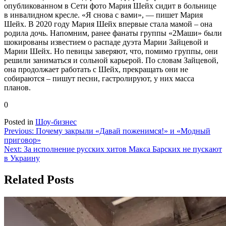
опубликованном в Сети фото Мария Шейх сидит в больнице
в инвалидном кресле. «Я снова с вами», — пишет Мария
Шейх. В 2020 году Мария Шейх впервые стала мамой – она
родила дочь. Напомним, ранее фанаты группы «2Маши» были
шокированы известием о распаде дуэта Марии Зайцевой и
Марии Шейх. Но певицы заверяют, что, помимо группы, они
решили заниматься и сольной карьерой. По словам Зайцевой,
она продолжает работать с Шейх, прекращать они не
собираются – пишут песни, гастролируют, у них масса
планов.
0
Posted in
Шоу-бизнес
Навигация
Previous:
Почему закрыли «Давай поженимся!» и «Модный
приговор»
по
Next:
За исполнение русских хитов Макса Барских не пускают
записям
в Украину
Related Posts