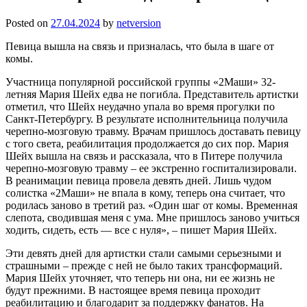
Posted on
27.04.2024
by
netversion
Певица вышла на связь и призналась, что была в шаге от
комы.
Участница популярной российской группы «2Маши» 32-
летняя Мария Шейх едва не погибла. Представитель артистки
отметил, что Шейх неудачно упала во время прогулки по
Санкт-Петербургу. В результате исполнительница получила
черепно-мозговую травму. Врачам пришлось доставать певицу
с того света, реабилитация продолжается до сих пор. Мария
Шейх вышла на связь и рассказала, что в Питере получила
черепно-мозговую травму – ее экстренно госпитализировали.
В реанимации певица провела девять дней. Лишь чудом
солистка «2Маши» не впала в кому, теперь она считает, что
родилась заново в третий раз. «Один шаг от комы. Временная
слепота, сводившая меня с ума. Мне пришлось заново учиться
ходить, сидеть, есть — все с нуля», – пишет Мария Шейх.
Эти девять дней для артистки стали самыми серьезными и
страшными – прежде с ней не было таких трансформаций.
Мария Шейх уточняет, что теперь ни она, ни ее жизнь не
будут прежними. В настоящее время певица проходит
реабилитацию и благодарит за поддержку фанатов. На