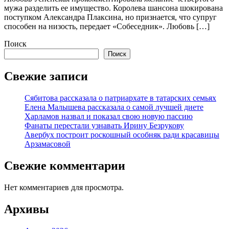
мужа разделить ее имущество. Королева шансона шокирована
поступком Александра Плаксина, но признается, что супруг
способен на низость, передает «Собеседник». Любовь […]
Поиск
Поиск
Свежие записи
Сябитова рассказала о патриархате в татарских семьях
Елена Малышева рассказала о самой лучшей диете
Харламов назвал и показал свою новую пассию
Фанаты перестали узнавать Ирину Безрукову
Авербух построит роскошный особняк ради красавицы
Арзамасовой
Свежие комментарии
Нет комментариев для просмотра.
Архивы