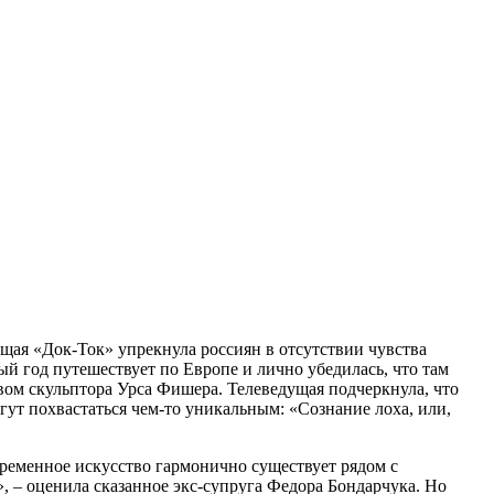
щая «Док-Ток» упрекнула россиян в отсутствии чувства
ый год путешествует по Европе и лично убедилась, что там
твом скульптора Урса Фишера. Телеведущая подчеркнула, что
гут похвастаться чем-то уникальным: «Сознание лоха, или,
временное искусство гармонично существует рядом с
 – оценила сказанное экс-супруга Федора Бондарчука. Но