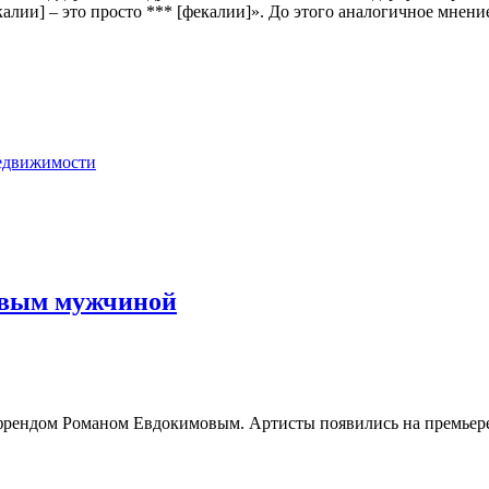
калии] – это просто *** [фекалии]». До этого аналогичное мнен
недвижимости
новым мужчиной
френдом Романом Евдокимовым. Артисты появились на премьере