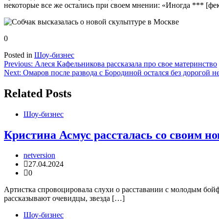
некоторые все же остались при своем мнении: «Иногда *** [фе
0
Posted in
Шоу-бизнес
Навигация
Previous:
Алеся Кафельникова рассказала про свое материнство
Next:
Омаров после развода с Бородиной остался без дорогой 
по
записям
Related Posts
Шоу-бизнес
Кристина Асмус рассталась со своим 
netversion
27.04.2024
0
Артистка спровоцировала слухи о расставании с молодым бой
рассказывают очевидцы, звезда […]
Шоу-бизнес