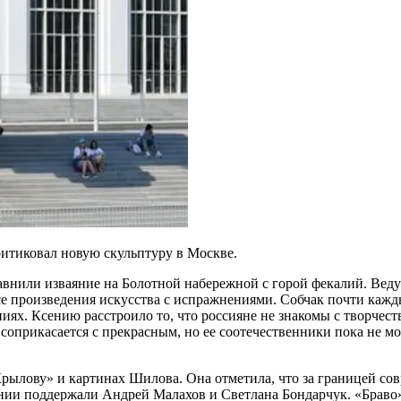
ритиковал новую скульптуру в Москве.
авнили изваяние на Болотной набережной с горой фекалий. Веду
все произведения искусства с испражнениями. Собчак почти кажд
иях. Ксению расстроило то, что россияне не знакомы с творчес
соприкасается с прекрасным, но ее соотечественники пока не мо
Крылову» и картинах Шилова. Она отметила, что за границей со
нии поддержали Андрей Малахов и Светлана Бондарчук. «Браво»,