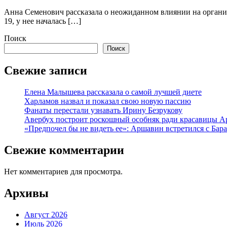
Анна Семенович рассказала о неожиданном влиянии на органи
19, у нее началась […]
Поиск
Поиск
Свежие записи
Елена Малышева рассказала о самой лучшей диете
Харламов назвал и показал свою новую пассию
Фанаты перестали узнавать Ирину Безрукову
Авербух построит роскошный особняк ради красавицы А
«Предпочел бы не видеть ее»: Аршавин встретился с Бар
Свежие комментарии
Нет комментариев для просмотра.
Архивы
Август 2026
Июль 2026