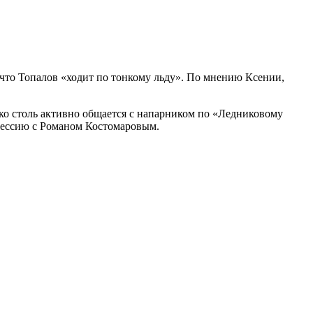
 что Топалов «ходит по тонкому льду». По мнению Ксении,
нко столь активно общается с напарником по «Ледниковому
осессию с Романом Костомаровым.