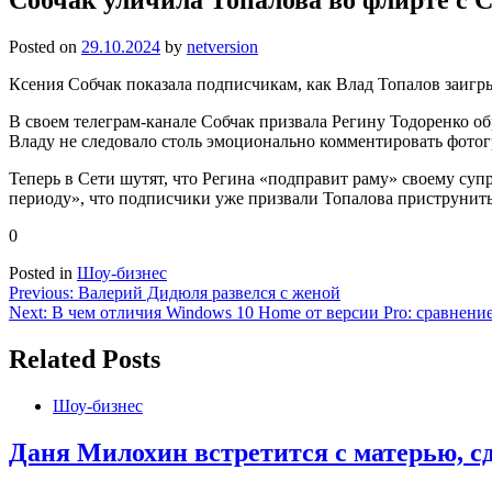
Posted on
29.10.2024
by
netversion
Ксения Собчак показала подписчикам, как Влад Топалов заигр
В своем телеграм-канале Собчак призвала Регину Тодоренко об
Владу не следовало столь эмоционально комментировать фотог
Теперь в Сети шутят, что Регина «подправит раму» своему суп
периоду», что подписчики уже призвали Топалова приструнить
0
Posted in
Шоу-бизнес
Навигация
Previous:
Валерий Дидюля развелся с женой
Next:
В чем отличия Windows 10 Home от версии Pro: сравнени
по
записям
Related Posts
Шоу-бизнес
Даня Милохин встретится с матерью, сд