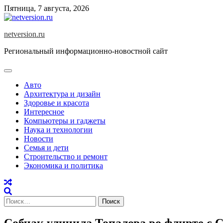
Skip
Пятница, 7 августа, 2026
to
content
netversion.ru
Региональный информационно-новостной сайт
Авто
Архитектура и дизайн
Здоровье и красота
Интересное
Компьютеры и гаджеты
Наука и технологии
Новости
Семья и дети
Строительство и ремонт
Экономика и политика
Найти:
Собчак уличила Топалова во флирте с 